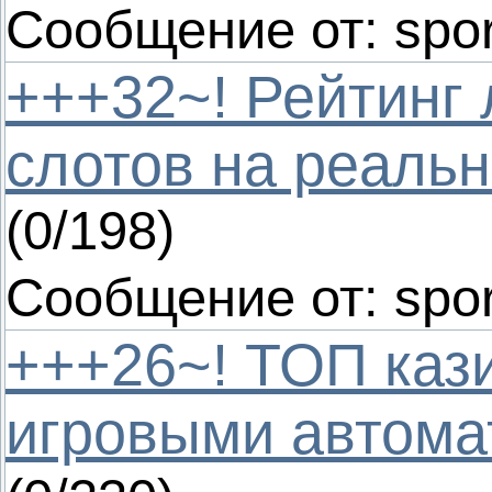
Сообщение от:
spo
+++32~! Рейтинг
слотов на реаль
(
0
/
198
)
Сообщение от:
spo
+++26~! ТОП каз
игровыми автома