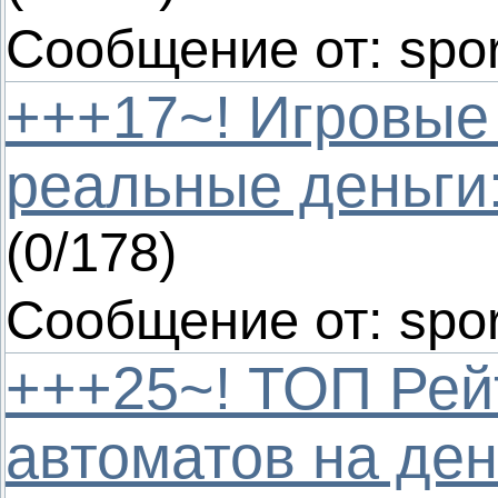
Сообщение от:
spo
+++17~! Игровые
реальные деньги:
(
0
/
178
)
Сообщение от:
spo
+++25~! ТОП Рей
автоматов на ден