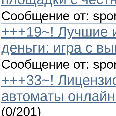
Сообщение от:
spo
+++19~! Лучшие 
деньги: игра с в
Сообщение от:
spo
+++33~! Лицензи
автоматы онлайн
(
0
/
201
)