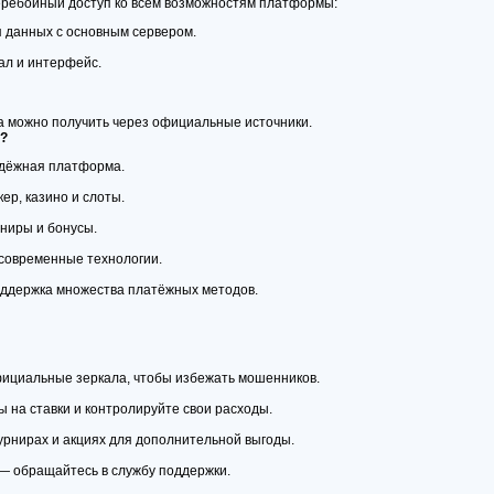
еребойный доступ ко всем возможностям платформы:
 данных с основным сервером.
л и интерфейс.
а можно получить через официальные источники.
?
дёжная платформа.
ер, казино и слоты.
ниры и бонусы.
современные технологии.
ддержка множества платёжных методов.
фициальные зеркала, чтобы избежать мошенников.
 на ставки и контролируйте свои расходы.
турнирах и акциях для дополнительной выгоды.
— обращайтесь в службу поддержки.