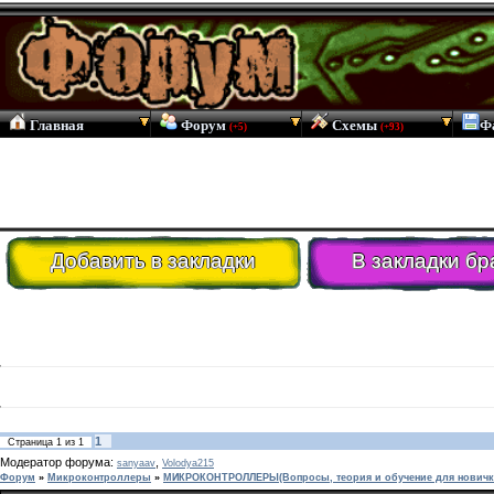
Главная
Форум
Схемы
Ф
(+5)
(+93)
Добавить в закладки
В закладки бр
1
Страница
1
из
1
Модератор форума:
,
sanyaav
Volodya215
Форум
»
Микроконтроллеры
»
МИКРОКОНТРОЛЛЕРЫ(Вопросы, теория и обучение для новичк