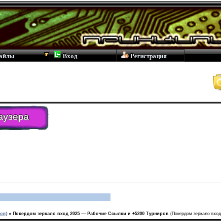
айлы
Вход
Регистрация
аузера
ов)
»
Покердом зеркало вход 2025 — Рабочие Ссылки и +5200 Турниров
(Покердом зеркало вхо