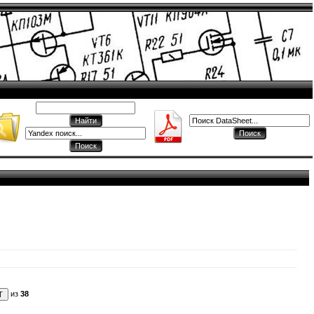
из
38