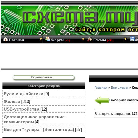
Главная
Форум
Схемы
Ф
(+5)
(+93)
Категории раздела
Главная
»
Все схемы
»
Ком
Рули и джойстики
[9]
Выберите катего
Железо
[310]
USB-устройства
[12]
В разделе материалов
:
372
Дистанционное управление
компьютером
[4]
Все для "кулера" (Вентилятора)
[37]