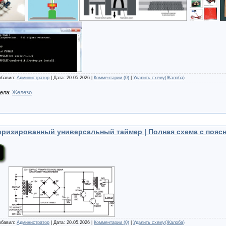
Добавил:
Администратор
| Дата:
20.05.2026
|
Комментарии (0)
|
Удалить схему(Жалоба)
дела:
Железо
ризированный универсальный таймер | Полная схема с пояс
Добавил:
Администратор
| Дата:
20.05.2026
|
Комментарии (0)
|
Удалить схему(Жалоба)