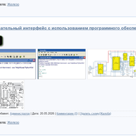
дела:
Железо
ательный интерфейс с использованием программного обеспеч
Добавил:
Администратор
| Дата:
20.05.2026
|
Комментарии (0)
|
Удалить схему(Жалоба)
дела:
Железо