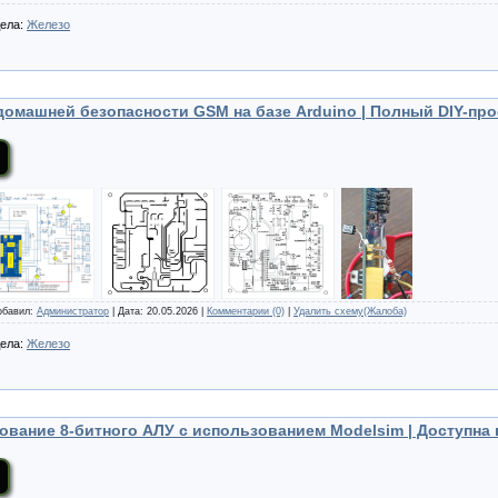
дела:
Железо
домашней безопасности GSM на базе Arduino | Полный DIY-про
Добавил:
Администратор
| Дата:
20.05.2026
|
Комментарии (0)
|
Удалить схему(Жалоба)
дела:
Железо
ование 8-битного АЛУ с использованием Modelsim | Доступна 