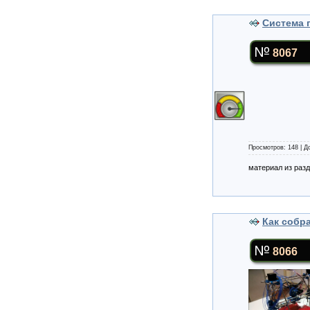
Система 
8067
Просмотров: 148 | 
материал из раз
Как собр
8066