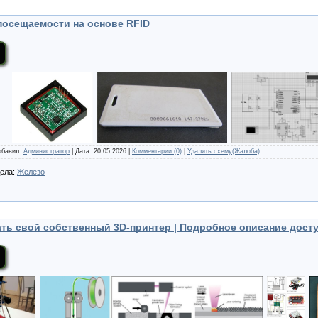
посещаемости на основе RFID
Добавил:
Администратор
| Дата:
20.05.2026
|
Комментарии (0)
|
Удалить схему(Жалоба)
дела:
Железо
ать свой собственный 3D-принтер | Подробное описание дост