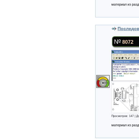
материал из раз
Последов
8072
Просмотров: 147 | 
материал из раз