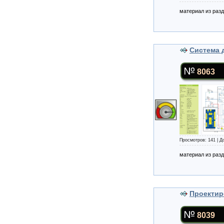
материал из раз
Система 
8063
Просмотров: 141 | 
материал из раз
Проектир
8039