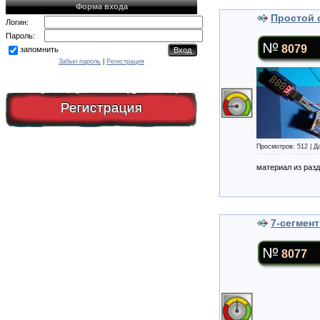
Форма входа
Простой 
Логин:
Пароль:
8079
запомнить
Забыл пароль
|
Регистрация
Регистрация
Просмотров: 512 | 
материал из раз
7-сегмен
8077