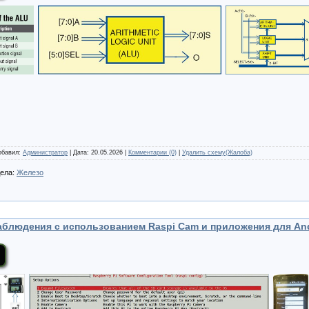
Добавил:
Администратор
| Дата:
20.05.2026
|
Комментарии (0)
|
Удалить схему(Жалоба)
дела:
Железо
аблюдения с использованием Raspi Cam и приложения для An