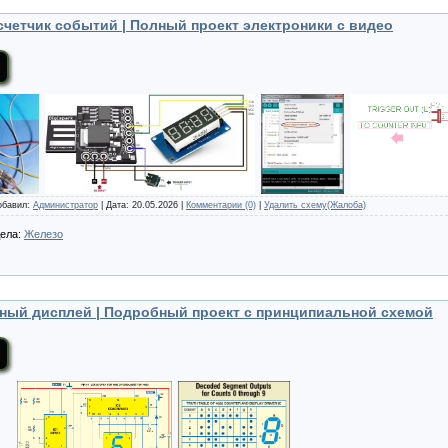
счетчик событий | Полный проект электроники с видео
Добавил:
Администратор
| Дата:
20.05.2026
|
Комментарии (0)
|
Удалить схему(Жалоба)
дела:
Железо
тный дисплей | Подробный проект с принципиальной схемой