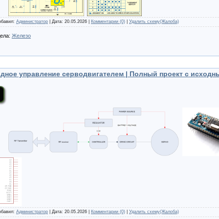
Добавил:
Администратор
| Дата:
20.05.2026
|
Комментарии (0)
|
Удалить схему(Жалоба)
дела:
Железо
дное управление серводвигателем | Полный проект с исходн
Добавил:
Администратор
| Дата:
20.05.2026
|
Комментарии (0)
|
Удалить схему(Жалоба)