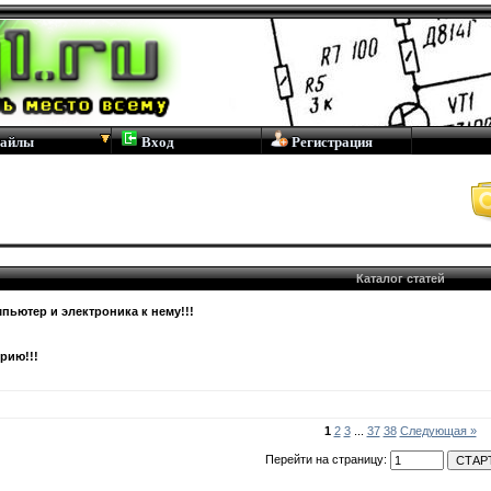
айлы
Вход
Регистрация
Каталог статей
пьютер и электроника к нему!!!
рию!!!
1
2
3
...
37
38
Следующая »
Перейти на страницу: