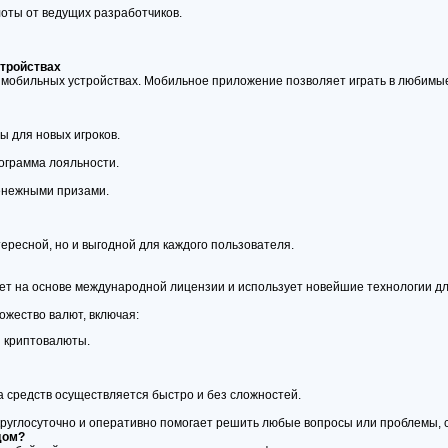
оты от ведущих разработчиков.
тройствах
мобильных устройствах. Мобильное приложение позволяет играть в любимые 
 для новых игроков.
ограмма лояльности.
енежными призами.
тересной, но и выгодной для каждого пользователя.
т на основе международной лицензии и использует новейшие технологии дл
жество валют, включая:
и криптовалюты.
 средств осуществляется быстро и без сложностей.
руглосуточно и оперативно помогает решить любые вопросы или проблемы, с
дом?