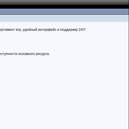
ртимент игр, удобный интерфейс и поддержку 24/7.
ступности основного ресурса.