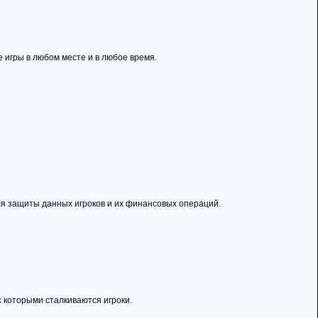
игры в любом месте и в любое время.
я защиты данных игроков и их финансовых операций.
 которыми сталкиваются игроки.