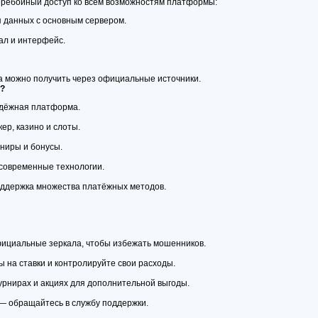
еребойный доступ ко всем возможностям платформы:
 данных с основным сервером.
л и интерфейс.
а можно получить через официальные источники.
?
дёжная платформа.
ер, казино и слоты.
ниры и бонусы.
современные технологии.
ддержка множества платёжных методов.
фициальные зеркала, чтобы избежать мошенников.
 на ставки и контролируйте свои расходы.
турнирах и акциях для дополнительной выгоды.
— обращайтесь в службу поддержки.