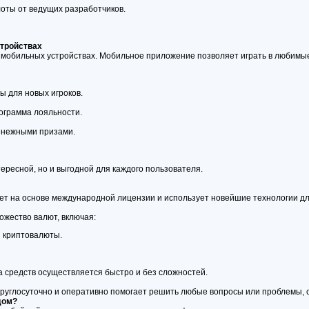
оты от ведущих разработчиков.
тройствах
мобильных устройствах. Мобильное приложение позволяет играть в любимые 
 для новых игроков.
ограмма лояльности.
енежными призами.
тересной, но и выгодной для каждого пользователя.
т на основе международной лицензии и использует новейшие технологии дл
жество валют, включая:
и криптовалюты.
 средств осуществляется быстро и без сложностей.
руглосуточно и оперативно помогает решить любые вопросы или проблемы, с
дом?