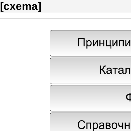
[
cxema
]