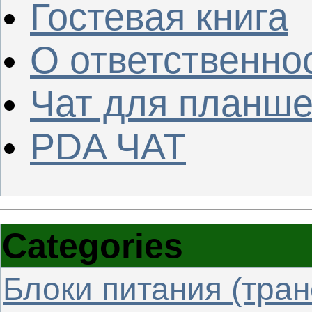
Гостевая книга
О ответственно
Чат для планше
PDA ЧАТ
Categories
Блоки питания (тра