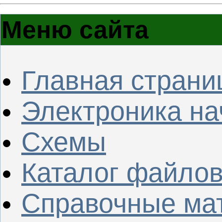
Меню сайта
Главная страни
Электроника н
Схемы
Каталог файло
Справочные ма