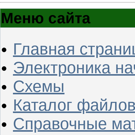
Меню сайта
Главная страни
Электроника н
Схемы
Каталог файло
Справочные ма