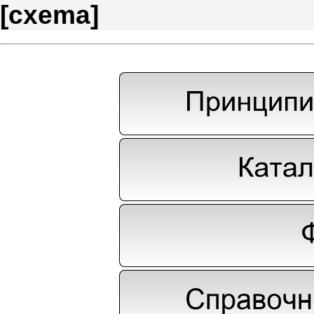
[
cxema
]