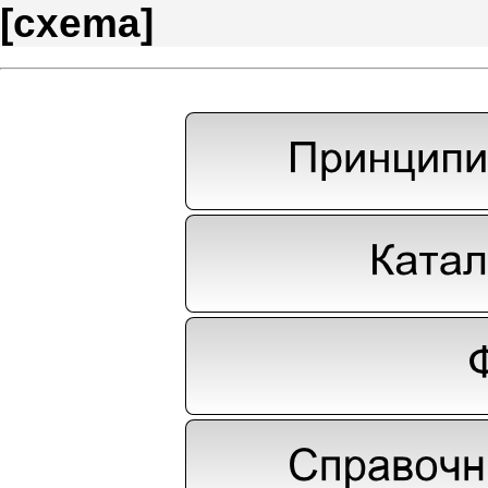
[
cxema
]