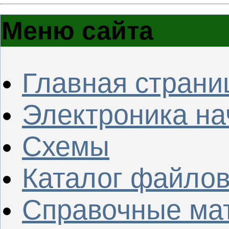
Меню сайта
Главная страни
Электроника н
Схемы
Каталог файло
Справочные ма