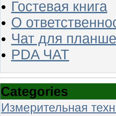
Гостевая книга
О ответственно
Чат для планше
PDA ЧАТ
Categories
Измерительная техн