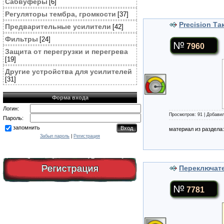
Сабвуферы
[6]
Регуляторы тембра, громкости
[37]
Precision Т
Предварительные усилители
[42]
Фильтры
[24]
7960
Защита от перегрузки и перегрева
[19]
Другие устройства для усилителей
[31]
Форма входа
Логин:
Просмотров: 91 | Добави
Пароль:
запомнить
материал из раздела
Забыл пароль
|
Регистрация
Регистрация
Переключате
7781