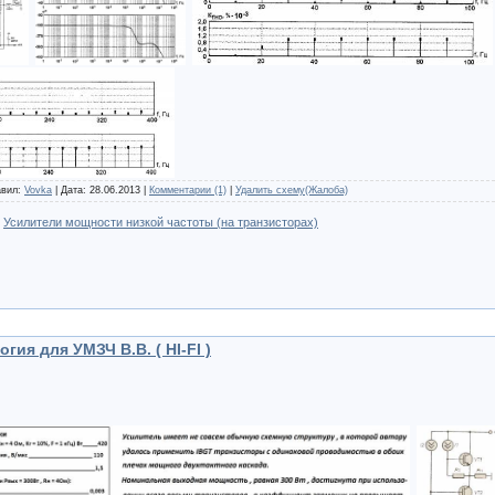
авил:
Vovka
| Дата:
28.06.2013
|
Комментарии (1)
|
Удалить схему(Жалоба)
:
Усилители мощности низкой частоты (на транзисторах)
гия для УМЗЧ В.В. ( HI-FI )