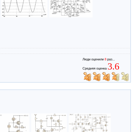
Люди оценили
8
раз...
3.6
Средняя оценка