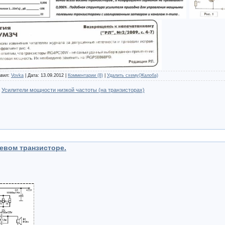
авил:
Vovka
| Дата:
13.09.2012
|
Комментарии (8)
|
Удалить схему(Жалоба)
:
Усилители мощности низкой частоты (на транзисторах)
евом транзисторе.