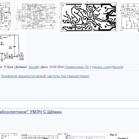
or: П.Зуев | Добавил:
Slava66
| Дата:
13.02.2014
|
Комментарии (31)
|
Удалить схему(Жалоба)
:
Усилители мощности низкой частоты (на транзисторах)
"абсолютном" УМЗЧ С.Шпака