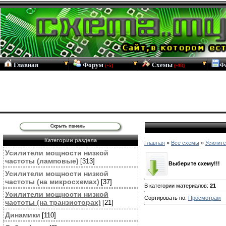
Главная
Форум
Схемы
Ф
(+5)
(+93)
Категории раздела
Главная
»
Все схемы
»
Усилите
Усилители мощности низкой
частоты (ламповые)
[313]
Выберите схему!!!
Усилители мощности низкой
частоты (на микросхемах)
[37]
В категории материалов
:
21
Усилители мощности низкой
Сортировать по
:
Просмотрам
частоты (на транзисторах)
[21]
Динамики
[110]