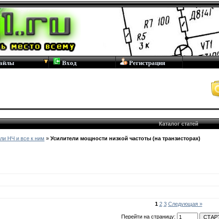
айлы
Вход
Регистрация
Каталог статей
ли НЧ и все к ним
»
Усилители мощности низкой частоты (на транзисторах)
1
2
3
Следующая »
Перейти на страницу: