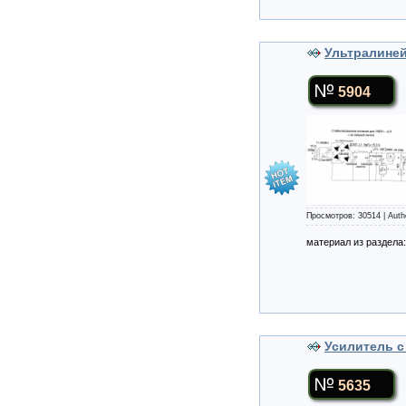
Ультралиней
5904
Просмотров: 30514 | Auth
материал из раздела
Усилитель с
5635