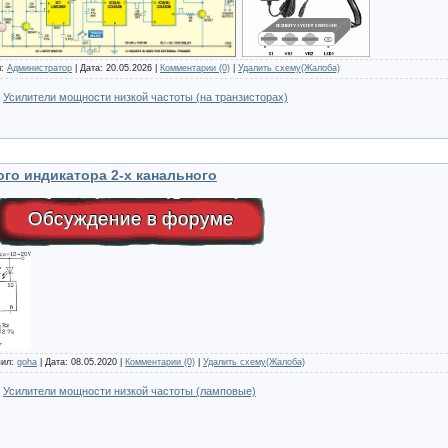
л:
Администратор
| Дата:
20.05.2026
|
Комментарии (0)
|
Удалить схему(Жалоба)
:
Усилители мощности низкой частоты (на транзисторах)
ого индикатора 2-х канального
Обсуждение в форуме
вил:
goha
| Дата:
08.05.2020
|
Комментарии (0)
|
Удалить схему(Жалоба)
:
Усилители мощности низкой частоты (ламповые)