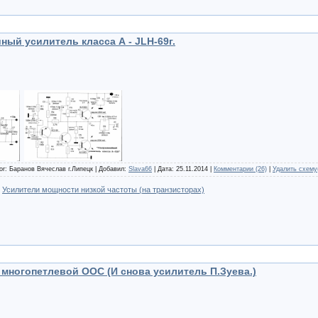
ный усилитель класса А - JLH-69г.
or: Баранов Вячеслав г.Липецк | Добавил:
Slava66
| Дата:
25.11.2014
|
Комментарии (26)
|
Удалить схему
:
Усилители мощности низкой частоты (на транзисторах)
 многопетлевой ООС (И снова усилитель П.Зуева.)