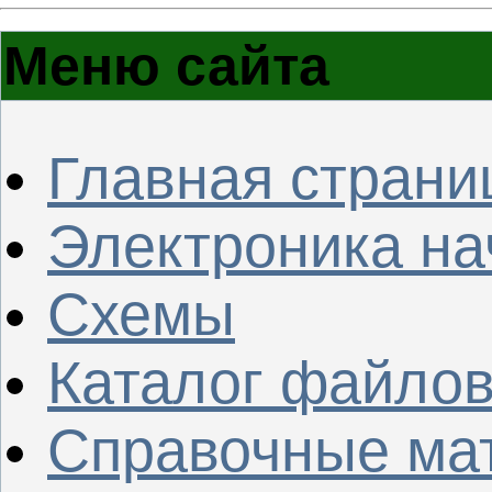
Меню сайта
Главная страни
Электроника н
Схемы
Каталог файло
Справочные ма