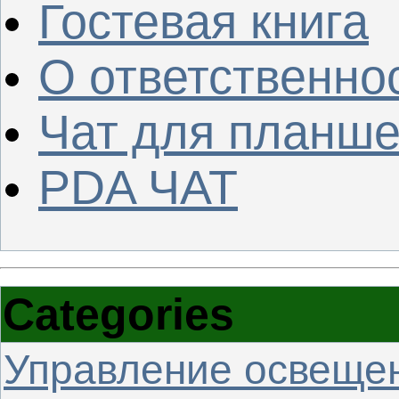
Гостевая книга
О ответственно
Чат для планше
PDA ЧАТ
Categories
Управление освеще