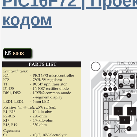
PIC16F72 | Прое
кодом
8008