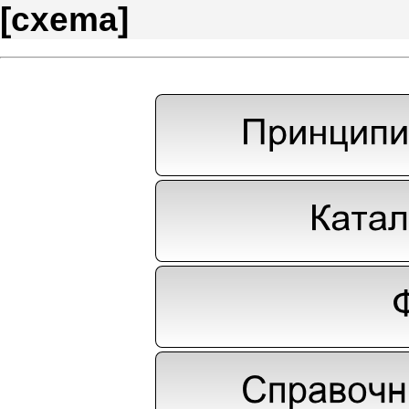
[
cxema
]