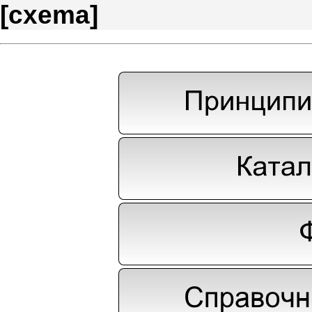
[
cxema
]