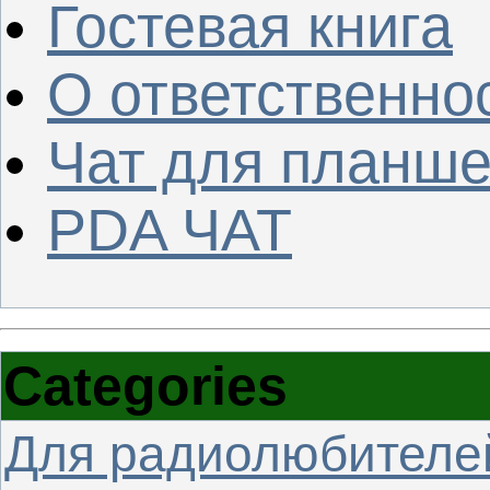
Гостевая книга
О ответственно
Чат для планше
PDA ЧАТ
Categories
Для радиолюбителе