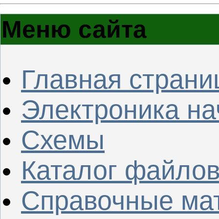
Меню сайта
Главная страни
Электроника н
Схемы
Каталог файло
Справочные ма