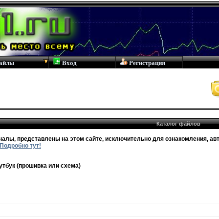
айлы
Вход
Регистрация
Каталог файлов
налы, представлены на этом сайте, исключительно для ознакомления, авт
Подробно тут!
утбук (прошивка или схема)