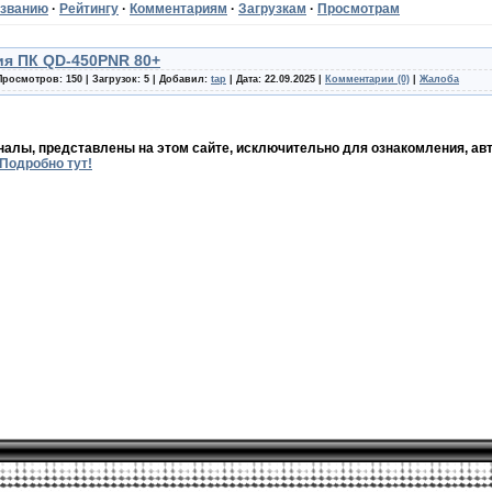
званию
·
Рейтингу
·
Комментариям
·
Загрузкам
·
Просмотрам
ия ПК QD-450PNR 80+
Просмотров: 150 | Загрузок: 5 | Добавил:
tap
| Дата:
22.09.2025
|
Комментарии (0)
|
Жалоба
налы, представлены на этом сайте, исключительно для ознакомления, авт
Подробно тут!