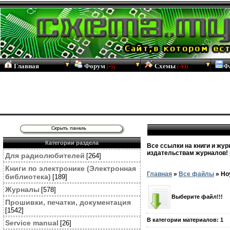
Главная
Форум
Схемы
Ф
(+5)
(+93)
Категории раздела
Все ссылки на книги и жур
издательствам журналов!
Для радиолюбителей
[264]
Книги по электронике (Электронная
Главная
»
Все файлы
»
Но
библиотека)
[189]
Журналы
[578]
Выберите файл!!!
Прошивки, печатки, документация
[1542]
В категории материалов
:
1
Service manual
[26]