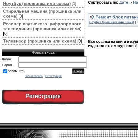
Сортировать по
:
Дате
·
На
Ноутбук (прошивка или схема)
[1]
Стиральная машина (прошивка или
схема)
[0]
Ремонт блок питан
Ноутбук (прошивка или схема)
| 
Ресивер спутникого цифроврового
телевидиния (прошивка или схема)
[0]
Телевизор (прошивка или схема)
[0]
Все ссылки на книги и жур
издательствам журналов!
Форма входа
Логин:
Пароль:
запомнить
Забыл пароль
|
Регистрация
Регистрация