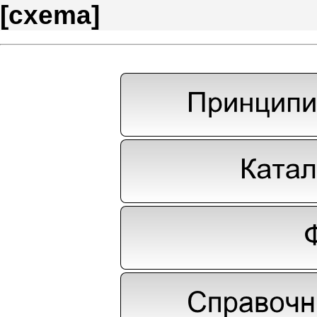
[
cxema
]