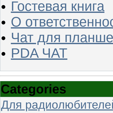
Гостевая книга
О ответственно
Чат для планше
PDA ЧАТ
Categories
Для радиолюбителе