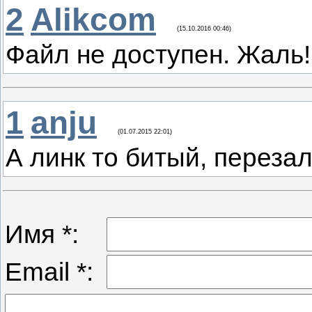
2
Alikcom
(15.10.2016 00:46)
Файл не доступен. Жаль!
1
anju
(01.07.2015 22:01)
А линк то битый, перезал
Имя *:
Email *: