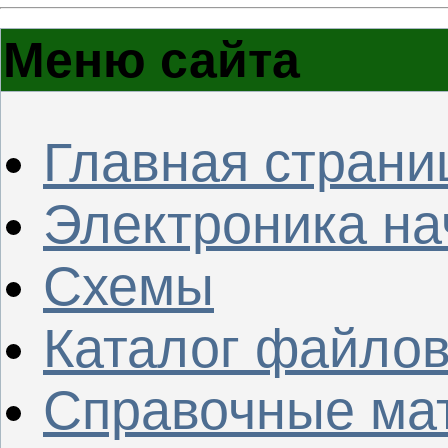
Меню сайта
Главная страни
Электроника н
Схемы
Каталог файло
Справочные ма