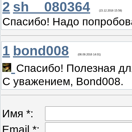
2
sh__080364
(15.12.2016 15:59)
Спасибо! Надо попробов
1
bond008
(08.09.2016 14:01)
Спасибо! Полезная д
С уважением, Bond008.
Имя *:
Email *: