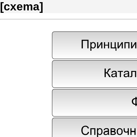
[
cxema
]