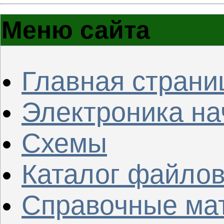
Меню сайта
Главная страни
Электроника н
Схемы
Каталог файло
Справочные ма