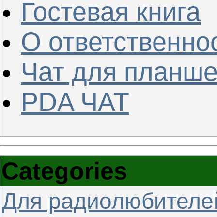
Гостевая книга
О ответственно
Чат для планше
PDA ЧАТ
Categories
Для радиолюбителе