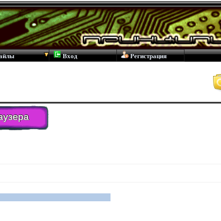
айлы
Вход
Регистрация
аузера