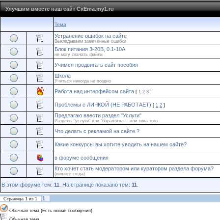
Улучшим вместе наш сайт CxEma.my1.ru
Тема
Устранение ошибок на сайте
Выкладываем замеченные ошибки
Блок питания 3-20В, 0.1-10А
не могу скачать файлы
Учимся продвигать сайт пособия
Школа
Учиться никогда не поздно
Работа над интерфейсом сайта
[
1
2
3
]
Проблемы с ЛИЧКОЙ (НЕ РАБОТАЕТ)
[
1
2
]
Предлагаю ввести раздел "Услуги"
Разделы "услуги" или "барахолка" - или типа того
Что делать с рекламой на сайте ?
Какие конкурсы вы хотите уводить на нашем сайте?
в форуме сообщения
Кто хочет стать модератором или куратором раздела форума?
(пишите сюда)
В этом форуме тем:
11
. На странице показано тем:
11
.
1
Страница
1
из
1
Обычная тема (Есть новые сообщения)
Обычная тема