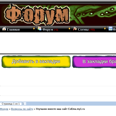
Главная
Форум
Схемы
Ф
(+5)
(+93)
Добавить в закладки
В закладки бр
1
Страница
1
из
1
Форум
»
Вопросы по сайту
»
Улучшим вместе наш сайт CxEma.my1.ru