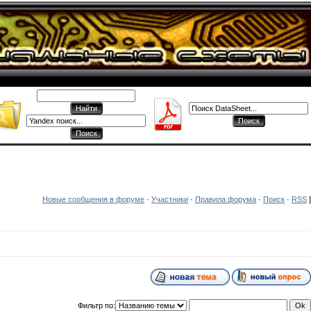
Новые сообщения в форуме
·
Участники
·
Правила форума
·
Поиск
·
RSS
]
Фильтр по: