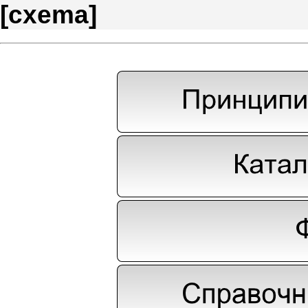
[
cxema
]