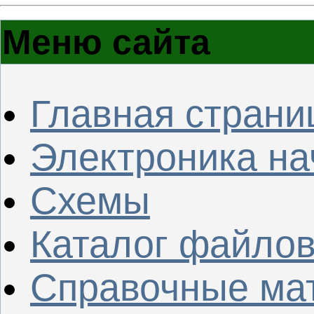
Меню сайта
Главная страни
Электроника н
Схемы
Каталог файло
Справочные ма