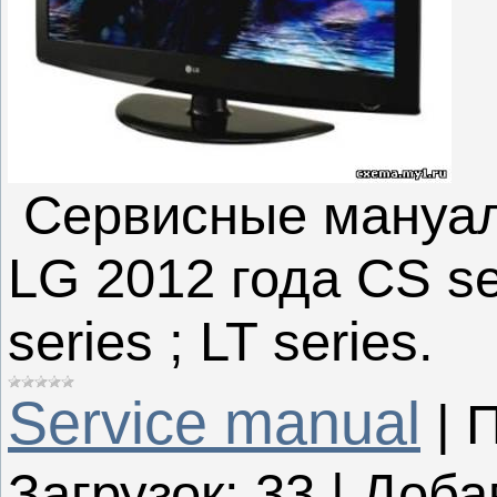
Сервисные мануал
LG 2012 года CS ser
series ; LT series.
Service manual
|
П
Загрузок:
33
|
Доба