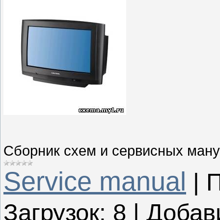
Сборник схем и сервисных ман
Service manual
|
П
Загрузок:
8
|
Добав