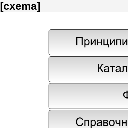
[
cxema
]