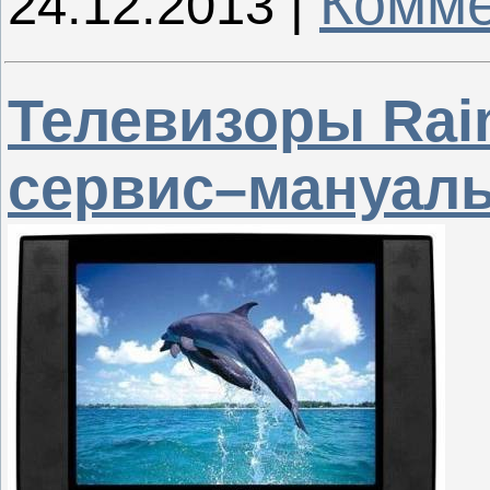
Комме
24.12.2013
|
Телевизоры Rai
сервис–мануал