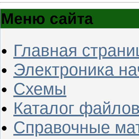
Меню сайта
Главная страни
Электроника н
Схемы
Каталог файло
Справочные ма