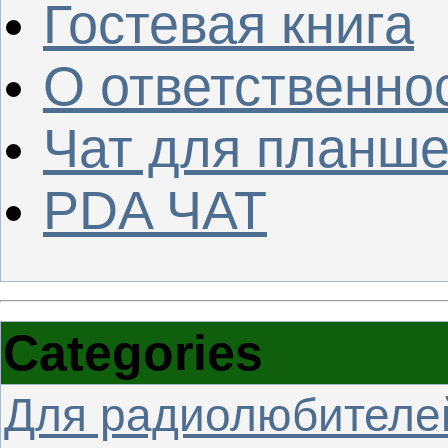
Гостевая книга
О ответственно
Чат для планше
PDA ЧАТ
Categories
Для радиолюбителе