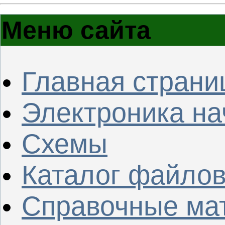
Меню сайта
Главная страни
Электроника н
Схемы
Каталог файло
Справочные ма