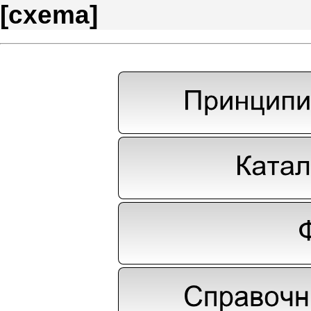
[
cxema
]