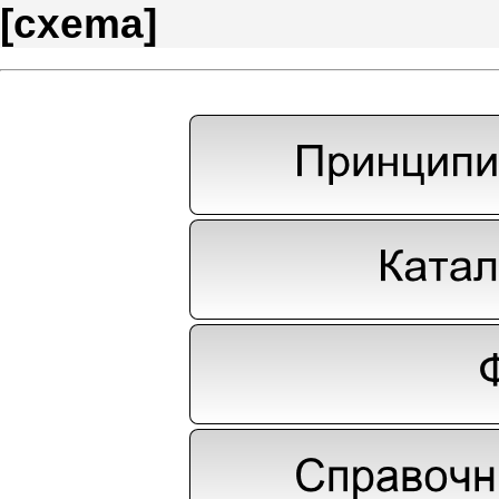
[
cxema
]