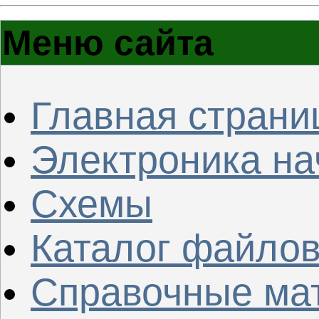
Меню сайта
Главная страни
Электроника н
Схемы
Каталог файло
Справочные ма