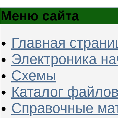
Меню сайта
Главная страни
Электроника н
Схемы
Каталог файло
Справочные ма