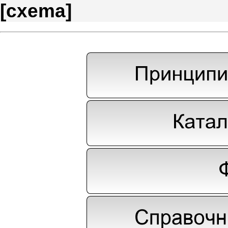
[
cxema
]