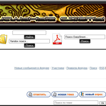
Новые сообщения в форуме
·
Участники
·
Правила форума
·
Поиск
·
RSS
]