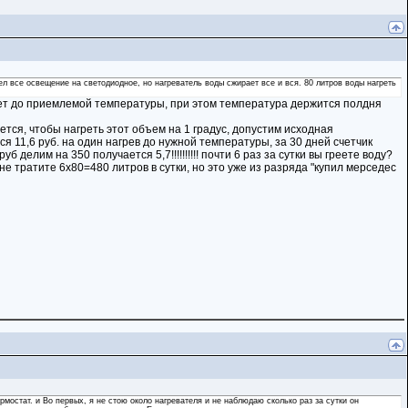
вел все освещение на светодиодное, но нагреватель воды сжирает все и вся. 80 литров воды нагреть
евает до приемлемой температуры, при этом температура держится полдня
уется, чтобы нагреть этот объем на 1 градус, допустим исходная
тся 11,6 руб. на один нагрев до нужной температуры, за 30 дней счетчик
 делим на 350 получается 5,7!!!!!!!!!! почти 6 раз за сутки вы греете воду?
не тратите 6х80=480 литров в сутки, но это уже из разряда "купил мерседес
мостат. и Во первых, я не стою около нагревателя и не наблюдаю сколько раз за сутки он