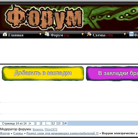
Главная
Форум
Схемы
Ф
(+5)
(+93)
Добавить в закладки
В закладки бр
14
Страница
14
из
14
«
1
2
…
12
13
Модератор форума:
,
Визинга
Piton1972
Форум
»
Схемы
»
Раздел схем для начинающих радиолюбителей !!!
»
Воруем электричество у 