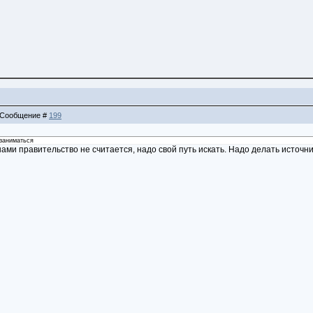
 | Сообщение #
199
 заниматься
 нами правительство не считается, надо свой путь искать. Надо делать источн