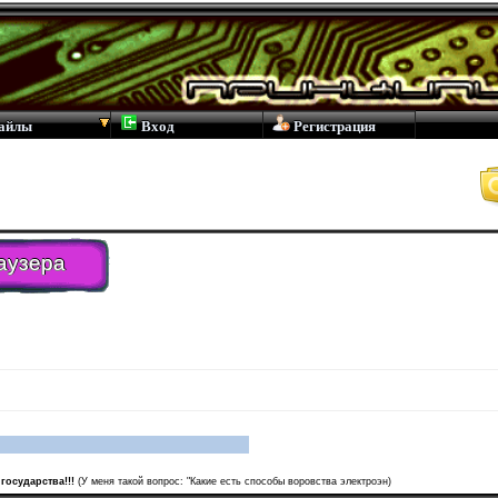
айлы
Вход
Регистрация
аузера
государства!!!
(У меня такой вопрос: "Какие есть способы воровства электроэн)