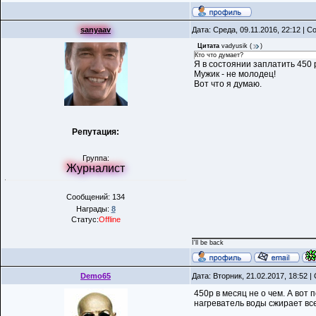
sanyaav
Дата: Среда, 09.11.2016, 22:12 | 
Цитата
vadyusik
(
)
Кто что думает?
Я в состоянии заплатить 450 р
Мужик - не молодец!
Вот что я думаю.
Репутация:
Группа:
Журналист
Сообщений: 134
Награды:
8
Статус:
Offline
I'll be back
Demo65
Дата: Вторник, 21.02.2017, 18:52 
450р в месяц не о чем. А вот
нагреватель воды сжирает все