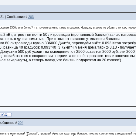
2:21 | Сообщение #
203
 скажем 2500р или более? я с трудом осиляю такие платежки. Нагрузку в доме не убавить ни как, пере
ь 2 кВт, и греет он почти 50 литров воды (пропановый баллон) за час нагр
 залезть в душ и помыться. При этом нет никакого утепления баллона.
ва 80 литров воды нужно 336000 Дж/кг*к, переведём в кВт: 0.093 Квт/ч потреб
, разница 40 градусов: 0,093*40=3,72квт/ч, у меня дома тариф 3,13 - получае
 Допустим 500 руб уходит на освещение. от 2500 остается 2000 руб. эти 2000 руб
дь позаботиться о сохранении энергии, а не о её воровстве. (если конечно вы 
ное зачеркнуть), а теперь плачу, что бензин подорожал на 20 копеек")
 Сообщение #
204
атель у меня новый "Zanussi", прошлый Аристон жрал еще больше, пока не сделал ему самодельный тер