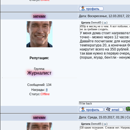
sanyaav
Дата: Воскресенье, 12.03.2017, 2
Цитата
Demo65
(
)
450р в месяц не о чем. А вот поболее,
не за грибами сходить.
У меня дома стоит нагревател
точно - можно через 12 часов
Давайте посчитаем: для нагре
температура 20, а конечная 60
накрутит всего на 350 рублей.
так вам нужно в первую очере
(порше, ягуар, бентли - ненуж
Репутация:
Группа:
Журналист
Сообщений: 134
Награды:
8
Статус:
Offline
I'll be back
sanyaav
Дата: Среда, 15.03.2017, 01:26 |
Цитата
Demo65
(
)
Ой какие познания. Словов нет. Нагрев