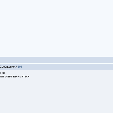
 | Сообщение #
198
ется?
оит этим заниматься