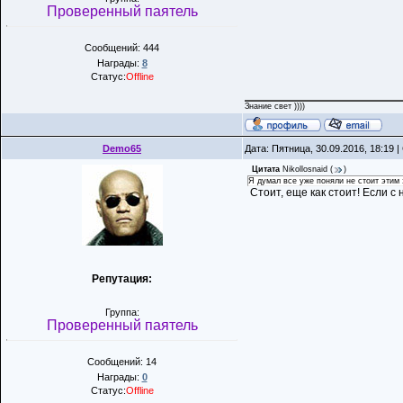
Проверенный паятель
Сообщений: 444
Награды:
8
Статус:
Offline
Знание свет ))))
Demo65
Дата: Пятница, 30.09.2016, 18:19
Цитата
Nikollosnaid
(
)
Я думал все уже поняли не стоит этим
Стоит, еще как стоит! Если с
Репутация:
Группа:
Проверенный паятель
Сообщений: 14
Награды:
0
Статус:
Offline