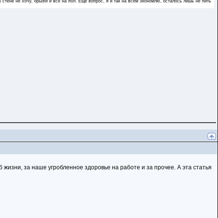
 стене не хочу, брызги и все на пол. Еще вопрос, я и так на всем экономлю, осталось лишь не пить
б жизни, за наше угробленное здоровье на работе и за прочее. А эта статья