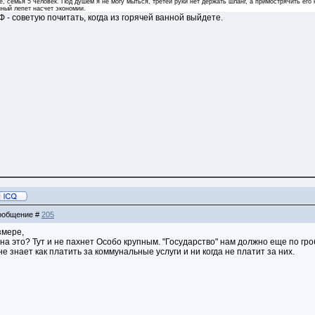
, семья 5 человек. Под душем я не могу мыться, третей руки нет держать шланг, а примострячить его к
нный лепет насчет экономии.
РФ - советую почитать, когда из горячей ванной выйдете.
 Сообщение #
205
змере,
 на это? Тут и не пахнет Особо крупным. "Государство" нам должно еще по гро
е знает как платить за коммунальные услуги и ни когда не платит за них.