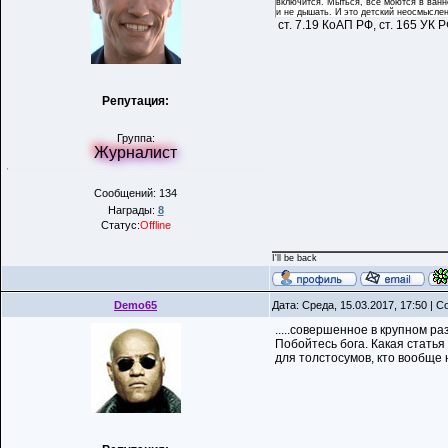
включится. Мыться, все моются в ванне
и не дышать. И это детский неосмысле
ст. 7.19 КоАП РФ, ст. 165 УК 
Репутация:
Группа:
Журналист
Сообщений: 134
Награды:
8
Статус:
Offline
I'll be back
Demo65
Дата: Среда, 15.03.2017, 17:50 |
.....совершенное в крупном ра
Побойтесь бога. Какая статья
для толстосумов, кто вообще н