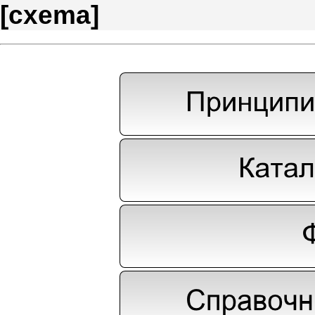
[
cxema
]