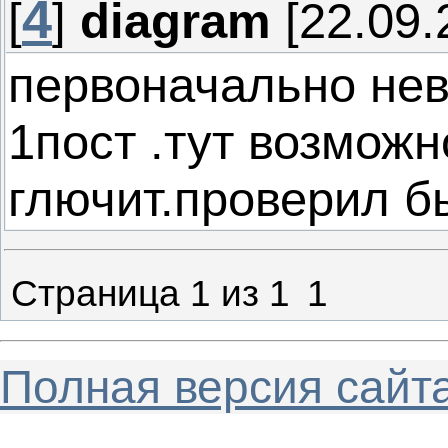
4
[
]
diagram
[22.09.
первоначально не
1пост .тут возмож
глючит.проверил б
Страница
1
из
1
1
Полная версия сайт