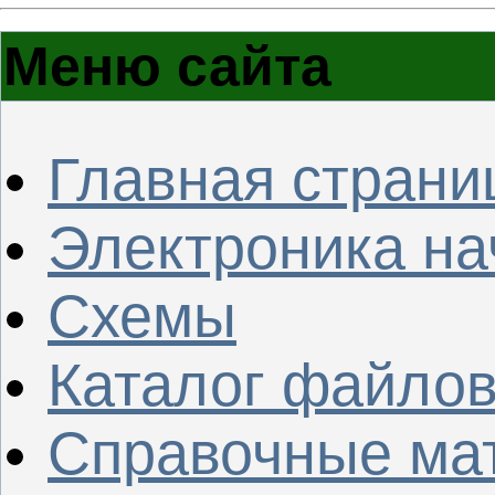
Меню сайта
Главная страни
Электроника н
Схемы
Каталог файло
Справочные ма