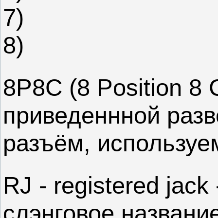
7)
8)
8P8C (8 Position 8
приведеннной раз
разъём, используе
RJ - registered ja
слэнговое названи