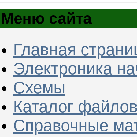
Меню сайта
Главная страни
Электроника н
Схемы
Каталог файло
Справочные ма