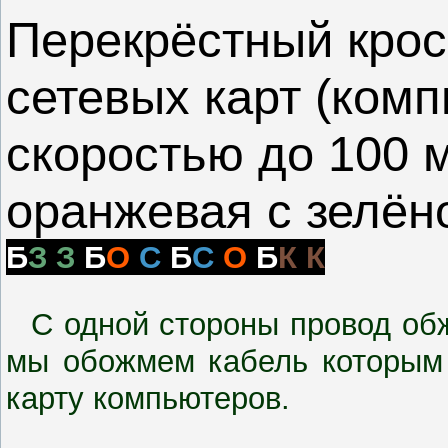
Перекрёстный кросо
сетевых карт (ком
скоростью до 100 
оранжевая с зелён
Б
З
З
Б
О
С
Б
С
О
Б
К
К
С одной стороны провод обж
мы обожмем кабель которым м
карту компьютеров.