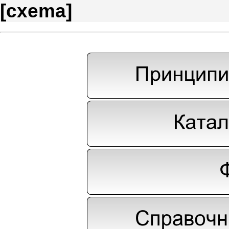
[
cxema
]