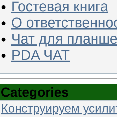
Гостевая книга
О ответственно
Чат для планше
PDA ЧАТ
Categories
Конструируем усили