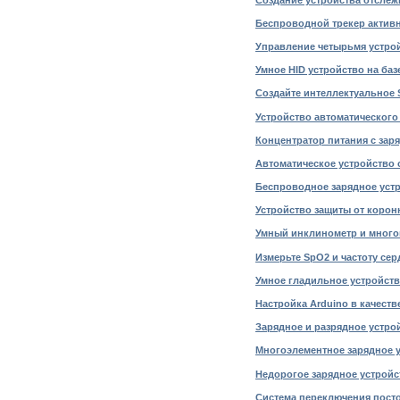
Беспроводной трекер активн
Управление четырьмя устрой
Умное HID устройство на баз
Создайте интеллектуальное S
Устройство автоматического 
Концентратор питания с заря
Автоматическое устройство о
Беспроводное зарядное уст
Устройство защиты от корон
Умный инклинометр и много
Измерьте SpO2 и частоту сер
Умное гладильное устройство
Настройка Arduino в качестве
Зарядное и разрядное устрой
Многоэлементное зарядное ус
Недорогое зарядное устройс
Система переключения постоя