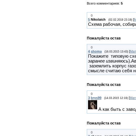
Всего комментариев
:
5
0
5
Nikolaich
[
М
(02.02.2019 23:19)
Схема рабочая, собира
Пожалуйста остав
0
4
shoma
[
Мат
(16.03.2015 13:43)
Покажите типовую схем
заранее извиняюсь
).А
заземлить корпус газ
смысле считаю себя н
Пожалуйста остав
0
3
brys99
[
Мат
(14.03.2015 12:19)
А как быть с зав
Пожалуйста остав
0