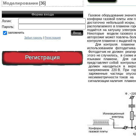
Моделирование
[36]
Форма входа
Газовое оборудование значите
конфорки газовой плиты или г
Логин:
достаточно небольшой искры,
располагаемого в пламени гор
Пароль:
подаётся на катушку электром
запомнить
Некоторые модели газового об
авторозжиг может повлечь бол
Забыл пароль
|
Регистрация
контроля пламени с выдачей п
Для контроля пламени в ко
использованием фотодатчика
Фотодатчик не должен реагиро
этого не случилось, в схеме
Регистрация
языками пламени. Для само
представляет собой контроль
должен находиться в верхн
напряжением 220 В. При гор
заряженные частицы опускаю
несимметричности токов на 
сигнализации наличия пламен