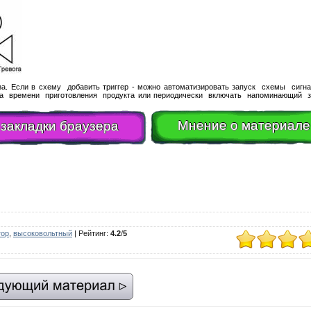
а. Если в схему добавить триггер - можно автоматизировать запуск схемы сигна
чёта времени приготовления продукта или периодически включать напоминающий з
Мнение о материале
 закладки браузера
тор
,
высоковольтный
|
Рейтинг
:
4.2
/
5