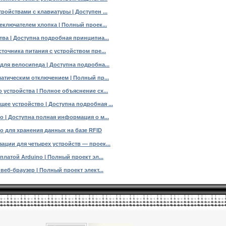
ойствами с клавиатуры | Доступен ...
еключателем хлопка | Полный проек...
ва | Доступна подробная принципиа...
точника питания с устройством пре...
для велосипеда | Доступна подробна...
атическим отключением | Полный пр...
устройства | Полное объяснение сх...
е устройство | Доступна подробная ...
 | Доступна полная информация о м...
о для хранения данных на базе RFID
ации для четырех устройств — проек...
платой Arduino | Полный проект эл...
веб-браузер | Полный проект элект...