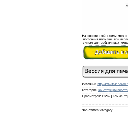
На основе этой схемы можно 
погасания пламени при перво
сигнал для забывчивых люде
Добавить в 
Источник
:
http://kravitnik.narod.r
Категория
:
Конструкции просто
Просмотров
:
12262
|
Коммента
Non-existent category