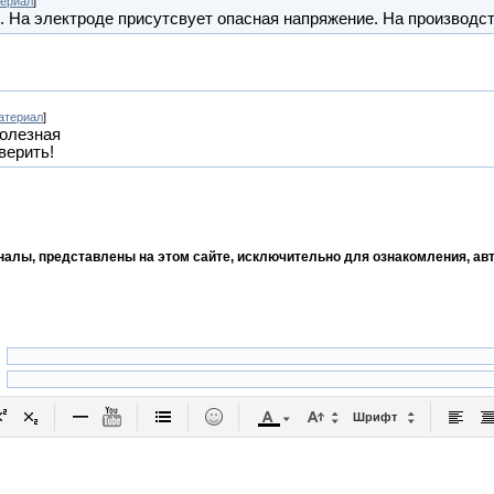
ериал
]
. На электроде присутсвует опасная напряжение. На производст
атериал
]
полезная
верить!
рналы, представлены на этом сайте, исключительно для ознакомления, ав
Шрифт