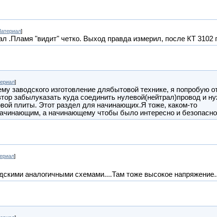
атериал
]
л .Пламя "видит" четко. Выход правда измерил, после КТ 3102
ериал
]
у заводского изготовление длябытовой технике, я попробую от
втор забылуказать куда соединить нулевой(нейтрал)провод и ну
овой плиты. Этот раздел для начинающих.Я тоже, каком-то
ачинающим, а начинающему чтобы было интересно и безопасно
ериал
]
одскими аналогичными схемами....Там тоже высокое напряжение..