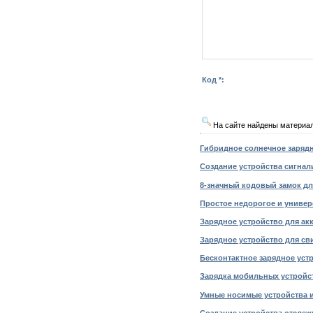
Код *:
На сайте найдены материа
Гибридное солнечное зарядн
Создание устройства сигнали
8-значный кодовый замок для
Простое недорогое и универс
Зарядное устройство для акк
Зарядное устройство для сви
Бесконтактное зарядное устр
Зарядка мобильных устройст
Умные носимые устройства и 
Создание устройства отслеж