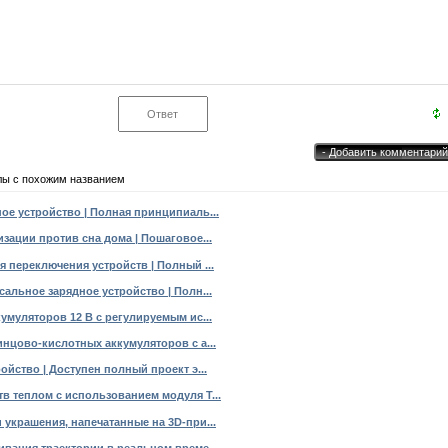
лы с похожим названием
ое устройство | Полная принципиаль...
зации против сна дома | Пошаговое...
 переключения устройств | Полный ...
альное зарядное устройство | Полн...
умуляторов 12 В с регулируемым ис...
нцово-кислотных аккумуляторов с а...
ойство | Доступен полный проект э...
в теплом с использованием модуля T...
украшения, напечатанные на 3D-при...
ивания траектории в реальном време...