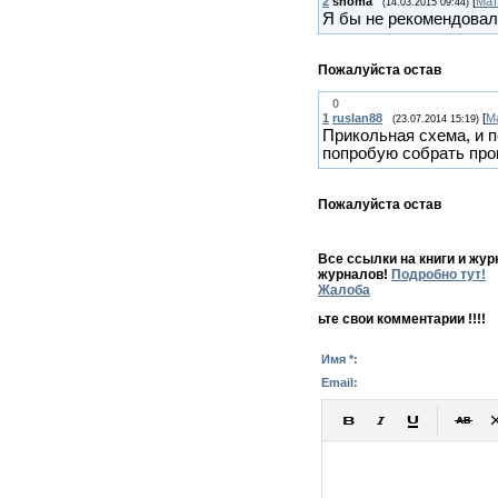
2
shoma
[
Мат
(14.03.2015 09:44)
Я бы не рекомендовал
Пожалуйста остав
0
1
ruslan88
[
М
(23.07.2014 15:19)
Прикольная схема, и 
попробую собрать про
Пожалуйста остав
Все ссылки на книги и жу
журналов!
Подробно тут!
Жалоба
ьте свои комментарии !!!!
Имя *:
Email: