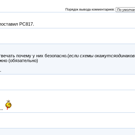
Порядок вывода комментариев:
 поставил PC817.
вечать почему у них безопасно.(
если схемы окажутсяодинако
жно (обязательно)
.
..