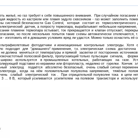
еть жильё, но газ требует к себе повышенного внимания. При случайном погасании
ящая жидкость из кастрюли или пламя задуло сквозняком - газ может заполнить пом
ны системой безопасности Gas Control, которая состоит из термоэлектрического 
оэлектрический датчик, а попросту термопара, вырабатывает небольшое напряжение,
сании пламени термопара остывает, ток прекращается и клапан отпускает, перекры
гасании, но после нескольких попыток такие схемы автоматически отключаются, т.
 - изготовить её в домашних условиях вряд ли удастся. Можно только оснастить её 
трафиолетовые фотодатчики и ионизационные контрольные электроды. Хотя 
о подходит для "домашнего" применения, т.к. электрическая схема достаточна 
о не должна меняться от температуры и прямой засветки от посторонних источнико
низкочастотный полосовой фильтр, пропускающий только пульсации сигнала, форм
н широко используется в промышленных котельных, работающих на газе. Уст
ирующей подставке из керамики или фторопласта, недалеко от горелки. Кончик э
ый электрод подаётся абсолютно безопасный, очень слабый сигнал переменно
 электрода , когда на нём положительная полуволна напряжения, тяжёлые полож
нь слабый электрический ток . При отрицательной полуволне тока в цепи нет
 3 … 8 В, который усиливается усилителем на полевом транзисторе и используе