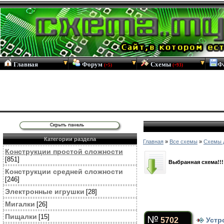
Главная
Форум
Схемы
Ф
(+5)
(+93)
Категории раздела
Главная
»
Все схемы
»
Схемы 
Конструкции простой сложности
[851]
Выбранная схема!!!
Конструкции средней сложности
[246]
Электронные игрушки
[28]
Мигалки
[26]
Пищалки
[15]
5702
Устр