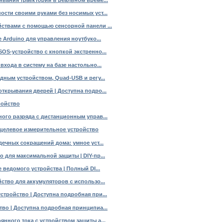
ости своими руками без носимых уст...
ствами с помощью сенсорной панели ...
е Arduino для управления ноутбуко...
OS-устройство с кнопкой экстренно...
входа в систему на базе настольно...
дным устройством, Quad-USB и регу...
ткрывания дверей | Доступна подро...
ройство
ного разряда с дистанционным управ...
целевое измерительное устройство
дечных сокращений дома: умное уст...
 для максимальной защиты | DIY-пр...
 ведомого устройства | Полный DI...
ство для аккумуляторов с использо...
тройство | Доступна подробная при...
тво | Доступна подробная принципиа...
нного тока с устройством защиты а...