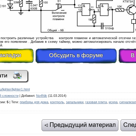
построить различные устройства контроля пламени и автоматической отсечки газ
м его появлении . Добавив в схему таймер, можно автоматизировать начало отс
й.
закладки
Обсудить в форуме
В
u/lighter/lighter1.html
й сложности
|
Добавил
:
No4Nik
(11.03.2014)
рии
:
5
|
Теги
:
приборы для дома
,
контроль
,
запальники
,
газовая плита
,
искра
,
сигнализа