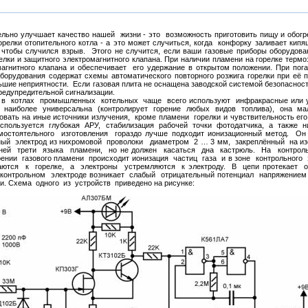
льно улучшает качество нашей жизни - это возможность приготовить пищу и обогр
орелки отопительного котла - а это может случиться, когда конфорку заливает кип
 чтобы случился взрыв. Этого не случится, если ваши газовые приборы оборудова
елки и защитного электромагнитного клапана. При наличии пламени на горелке терм
агнитного клапана и обеспечивает его удержание в открытом положении. При пога
орудования содержат схемы автоматического повторного розжига горелки при её по
ьшие неприятности. Если газовая плита не оснащена заводской системой безопасности
редупредительной сигнализации.
тлах промышленных котельных чаще всего используют инфракрасные или уль
 наиболее универсальна (контролирует горение любых видов топлива), она мал
вать на иные источники излучения, кроме пламени горелки и чувствительность ег
 используется глубокая АРУ, стабилизация рабочей точки фотодатчика, а также 
стоятельного изготовления гораздо лучше подходит ионизационный метод. О
ный электрод из нихромовой проволоки диаметром 2 … 3 мм, закреплённый на изол
ей трети языка пламени, но не должен касаться дна кастрюль. На контрольн
ении газового пламени происходит ионизация частиц газа и в зоне контрольного
тся к горелке, а электроны устремляются к электроду. В цепи протекает оче
контрольном электроде возникает слабый отрицательный потенциал напряжением
и. Схема одного из устройств приведено на рисунке: