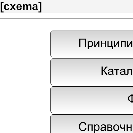
[
cxema
]