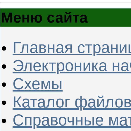
Меню сайта
Главная страни
Электроника н
Схемы
Каталог файло
Справочные ма