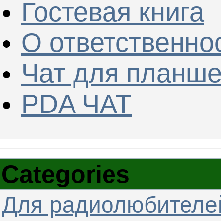
Гостевая книга
О ответственно
Чат для планше
PDA ЧАТ
Categories
Для радиолюбителе