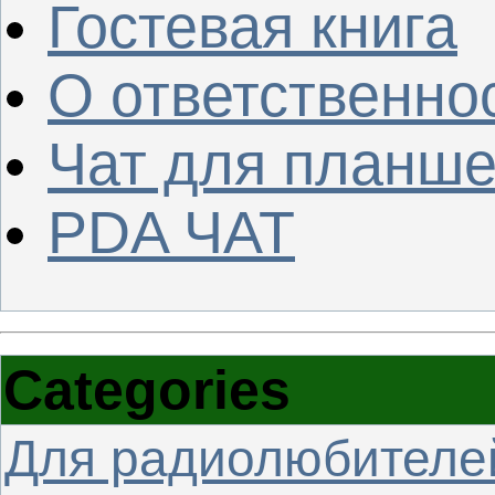
Гостевая книга
О ответственно
Чат для планше
PDA ЧАТ
Categories
Для радиолюбителе