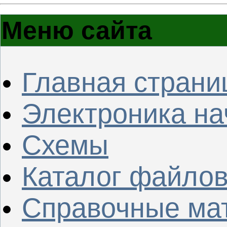
Меню сайта
Главная страни
Электроника н
Схемы
Каталог файло
Справочные ма