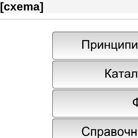
[
cxema
]