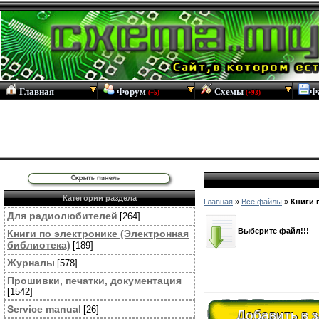
Главная
Форум
Схемы
Ф
(+5)
(+93)
Категории раздела
Главная
»
Все файлы
»
Книги 
Для радиолюбителей
[264]
Выберите файл!!!
Книги по электронике (Электронная
библиотека)
[189]
Журналы
[578]
Прошивки, печатки, документация
[1542]
Service manual
[26]
Добавить в 