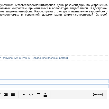
арубежных бытовых видеомагнитофонов. Даны рекомендации по устранению
ральных микросхем, применяемых в аппаратуре видеозаписи. В доступной
мов видеомагнитофона. Рассмотрена структура и назначение европейского
применяемых в сервисной документации фирм-изготовителей бытовой
в
,
зарубежных
,
бытовых
,
Справочное пособие
,
ремонт