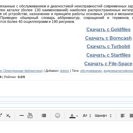
вязанные с обслуживанием и диагностикой неисправностей современных з
лен каталог (более 130 наименований) наиболее распространенных интег
 об устройстве, назначении и принципе работы основных узлов и механиз
 Приведен обширный словарь аббревиатур, сокращений и терминов, 
ся более 40 осциллограмм и 190 рисунков.
Скачать с
G
oldfiles
Скачать с
B
orncash
Скачать с
Turbobit
Скачать с
S
tartfiles
Скачать с
File
-
Space
ке (Электронная библиотека)
|
Добавил
:
doktor
|
Теги
:
обслуживание
,
видеомагнитофоно
4
|
Рейтинг
:
0.0
/
0
Шрифт