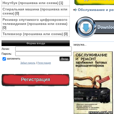
Ноутбук (прошивка или схема)
[1]
Стиральная машина (прошивка или
Обслуживание и ре
схема)
[0]
Ресивер спутникого цифроврового
телевидиния (прошивка или схема)
[0]
Телевизор (прошивка или схема)
[0]
Форма входа
загрузка...
Логин:
Пароль:
запомнить
Забыл пароль
|
Регистрация
Регистрация