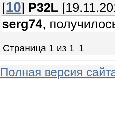
10
[
]
P32L
[19.11.20
serg74
, получилос
Страница
1
из
1
1
Полная версия сайт