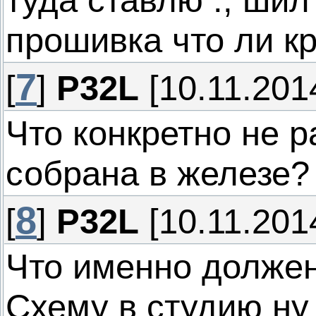
прошивка что ли к
7
[
]
P32L
[10.11.2014
Что конкретно не 
собрана в железе?
8
[
]
P32L
[10.11.2014
Что именно должен
Схему в студию ну