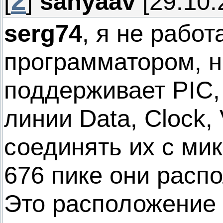
2
[
]
sanyaav
[29.10.
serg74
, я не работ
программатором, н
поддерживает PIC, 
линии Data, Clock,
соединять их с ми
676 пике они расп
Это расположение