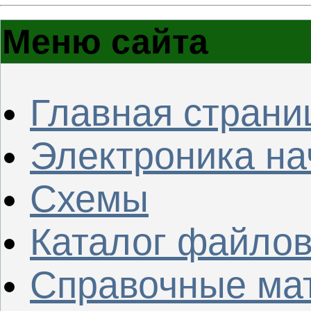
Меню сайта
Главная страни
Электроника н
Схемы
Каталог файло
Справочные ма