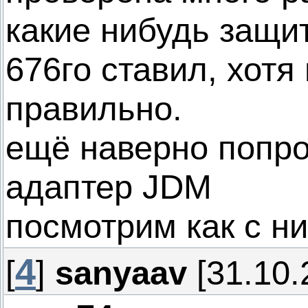
какие нибудь защи
676го ставил, хотя
правильно.
ещё наверно попр
адаптер JDM
посмотрим как с н
4
[
]
sanyaav
[31.10.