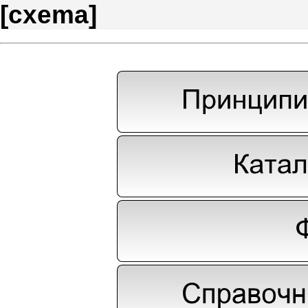
[
cxema
]