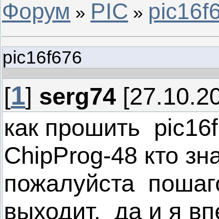
Форум
PIC
pic16f
»
»
pic16f676
1
[
]
serg74
[27.10.20
как прошить pic16
ChipProg-48 кто зн
пожалуйста пошагов
выходит, да и я в