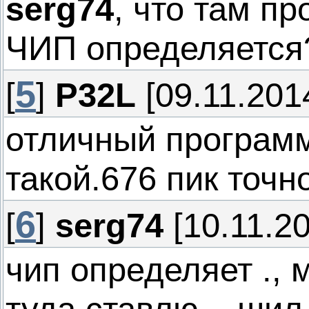
serg74
, что там п
ЧИП определяется
5
[
]
P32L
[09.11.2014
отличный программ
такой.676 пик точн
6
[
]
serg74
[10.11.20
чип определяет ., 
туда ставлю ., шил