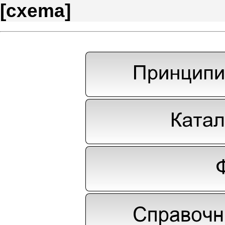
[
cxema
]