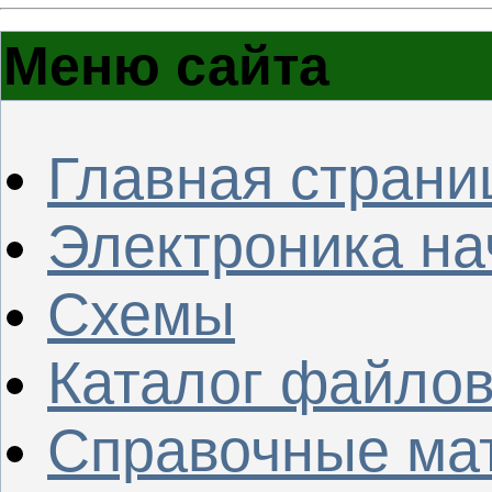
Меню сайта
Главная страни
Электроника н
Схемы
Каталог файло
Справочные ма