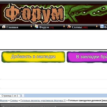
Главная
Форум
Схемы
Ф
(+5)
(+93)
Добавить в закладки
В закладки бр
1
Страница
1
из
1
Форум
»
Схемы
»
Готовые проекты участников форума !!!
»
Готовые самоделки-делимся [хва