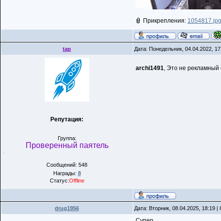
Прикрепления:
1054817.jp
tap
Дата: Понедельник, 04.04.2022, 1
archi1491
, Это не рекламный
Репутация:
Группа:
Проверенный паятель
Сообщений: 548
Награды:
8
Статус:
Offline
drug1956
Дата: Вторник, 08.04.2025, 18:19 
Супер