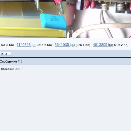
g
·
1140328.jpg
·
3641035.jpg
·
4813805.jpg
(41.8 Kb)
(215.6 Kb)
(226.1 Kb)
(235.2 Kb)
 | Сообщение #
3
 покрасивее !