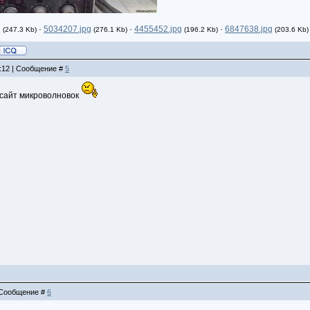
g
·
5034207.jpg
·
4455452.jpg
·
6847638.jpg
(247.3 Kb)
(276.1 Kb)
(196.2 Kb)
(203.6 Kb)
7:12 | Сообщение #
5
 сайт микроволновок
| Сообщение #
6