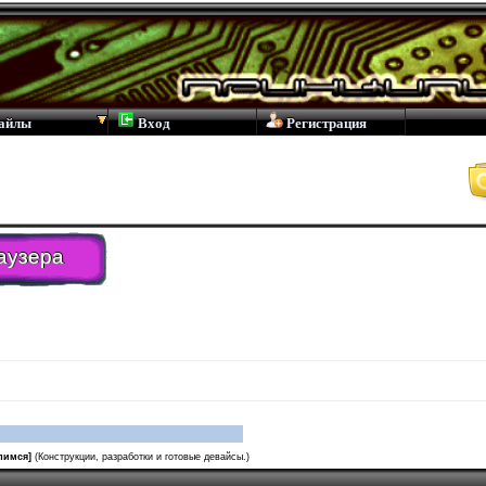
айлы
Вход
Регистрация
аузера
лимся]
(Конструкции, разработки и готовые девайсы.)