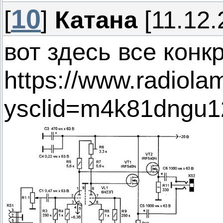
10
[
]
Катана
[11.12.
вот здесь все конк
https://www.radiola
ysclid=m4k81dngu