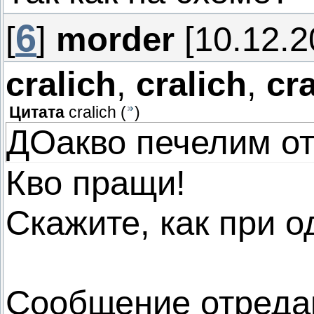
6
[
]
morder
[10.12.2
cralich
,
cralich
,
cra
Цитата
cralich
(
)
ДОакво печелим от
Кво пращи!
Скажите, как при 
Сообщение отреда