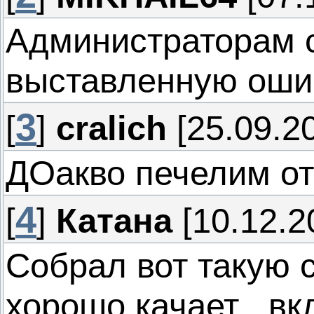
Администраторам с
выставленную оши
3
[
]
cralich
[25.09.20
ДОакво печелим от
4
[
]
Катана
[10.12.2
Собрал вот такую 
хорошо качает . вк