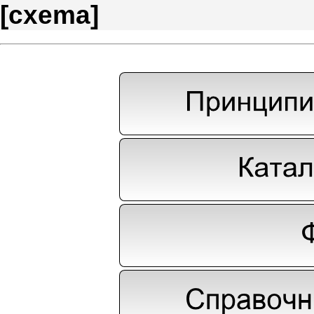
[
cxema
]