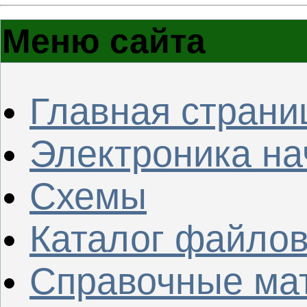
Меню сайта
Главная страни
Электроника н
Схемы
Каталог файло
Справочные ма