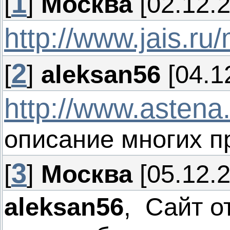
1
[
]
Москва
[02.12.2
http://www.jais.ru
2
[
]
aleksan56
[04.1
http://www.astena.
описание многих п
3
[
]
Москва
[05.12.2
aleksan56
, Сайт о