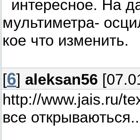
интересное. На д
мультиметра- осци
кое что изменить.
6
[
]
aleksan56
[07.0
http://www.jais.ru/
все открываються..