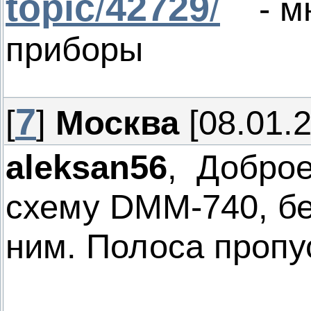
topic
/
42729
/
- мн
приборы
7
[
]
Москва
[08.01.2
aleksan56
, Доброе
схему DMM-740, бе
ним. Полоса пропу