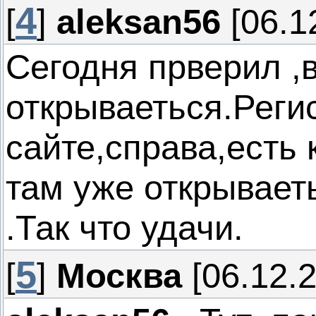
4
[
]
aleksan56
[06.1
Сегодня прверил ,
открываеться.Реги
сайте,справа,есть 
там уже открывает
.Так что удачи.
5
[
]
Москва
[06.12.2