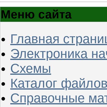
Меню сайта
Главная страни
Электроника н
Схемы
Каталог файло
Справочные ма