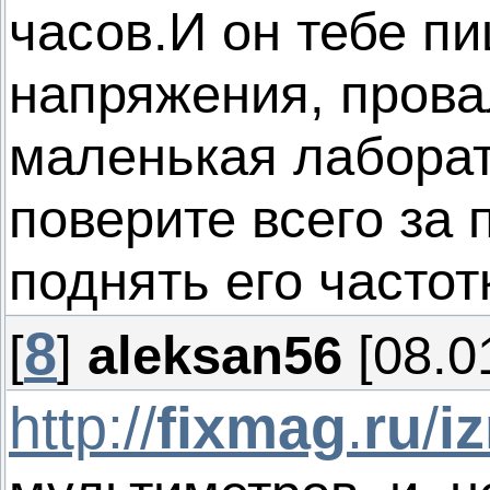
часов.И он тебе п
напряжения, пров
маленькая лаборат
поверите всего за 
поднять его частот
8
[
]
aleksan56
[08.0
http://
fixmag
.
ru
/
i