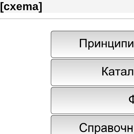
[
cxema
]