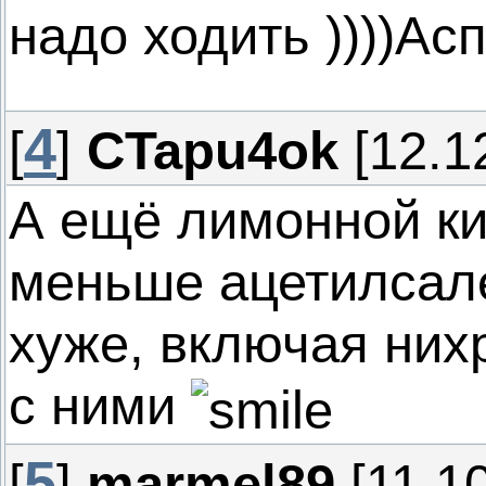
надо ходить ))))Ас
4
[
]
CTapu4ok
[12.1
А ещё лимонной ки
меньше ацетилсале
хуже, включая них
с ними
5
[
]
marmel89
[11.10