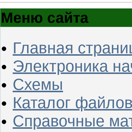
Меню сайта
Главная страни
Электроника н
Схемы
Каталог файло
Справочные ма