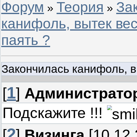
Форум
Теория
За
»
»
канифоль, вытек вес
паять ?
Закончилась канифоль, в
1
[
]
Администрато
Подскажите !!!
2
[
]
Визинга
[10.12.