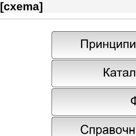
[
cxema
]