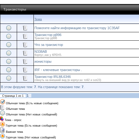
Транзисторы
Тема
Помогите найти информацию по транзистору 1С35AF
Транзистор pj996
Транзистор pj996
Что за транзистор
N338AB
Корпус,как у КРЕН5.
ионисторы
IRF - ключевые транзисторы .
Транзистор IRLML6346
глянуть на внешний вид (в корпусах то92 и sot23)
В этом форуме тем:
7
. На странице показано тем:
7
.
1
Страница
1
из
1
Обычная тема (Есть новые сообщения)
Обычная тема
Обычная тема (Нет новых сообщений)
Тема - опрос
Горячая тема (Есть новые сообщения)
Важная тема
Горячая тема (Нет новых сообщений)