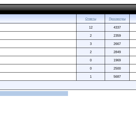
Ответы
Просмотры
12
4337
2
2359
3
2667
2
2849
0
1969
0
2500
1
5687