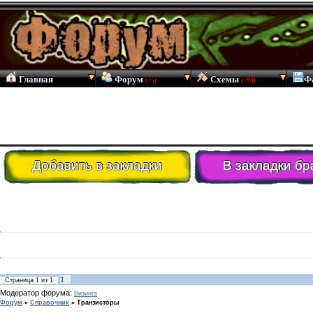
Главная
Форум
Схемы
Ф
(+5)
(+93)
Добавить в закладки
В закладки бр
1
Страница
1
из
1
Модератор форума:
Визинга
Форум
»
Справочник
»
Транзисторы