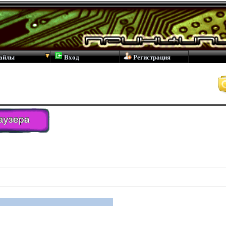
айлы
Вход
Регистрация
аузера