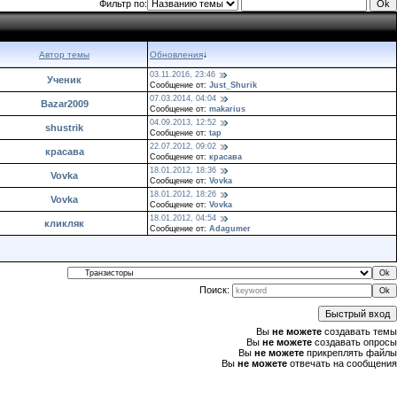
Фильтр по:
Автор темы
Обновления
↓
03.11.2016, 23:46
Ученик
Сообщение от:
Just_Shurik
07.03.2014, 04:04
Bazar2009
Сообщение от:
makarius
04.09.2013, 12:52
shustrik
Сообщение от:
tap
22.07.2012, 09:02
красава
Сообщение от:
красава
18.01.2012, 18:36
Vovka
Сообщение от:
Vovka
18.01.2012, 18:26
Vovka
Сообщение от:
Vovka
18.01.2012, 04:54
кликляк
Сообщение от:
Adagumer
Поиск:
Вы
не можете
создавать темы
Вы
не можете
создавать опросы
Вы
не можете
прикреплять файлы
Вы
не можете
отвечать на сообщения