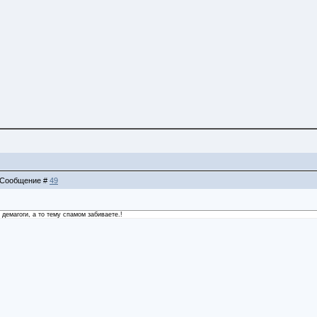
 | Сообщение #
49
демагоги, а то тему спамом забиваете.!