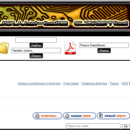
Новые сообщения в форуме
·
Участники
·
Правила форума
·
Поиск
·
RSS
]