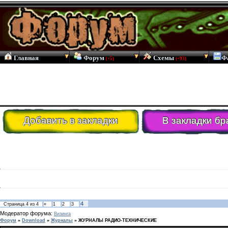
Главная
Форум
Схемы
Ф
(+5)
(+93)
Добавить в закладки
В закладки бр
4
Страница
4
из
4
«
1
2
3
Модератор форума:
Визинга
Форум
»
Download
»
Журналы
»
ЖУРНАЛЫ РАДИО-ТЕХНИЧЕСКИЕ