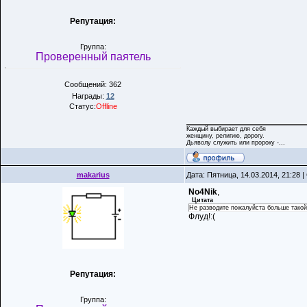
Репутация:
Группа:
Проверенный паятель
Сообщений: 362
Награды:
12
Статус:
Offline
Каждый выбирает для себя
женщину, религию, дорогу.
Дьяволу служить или пророку -...
makarius
Дата: Пятница, 14.03.2014, 21:28
No4Nik
,
Цитата
Не разводите пожалуйста больше такой 
Флуд!:(
Репутация:
Группа: