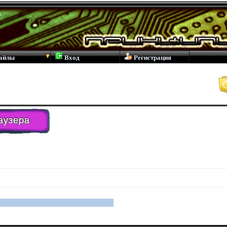
айлы
Вход
Регистрация
аузера