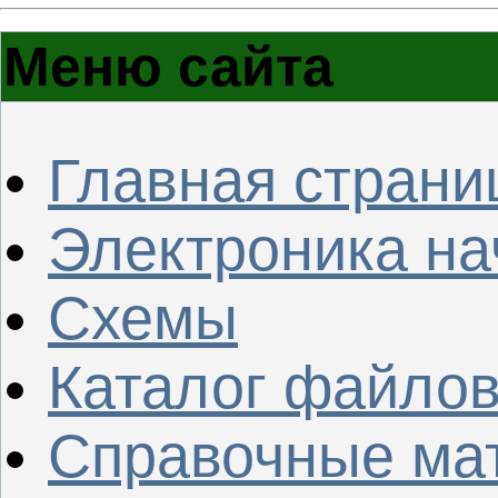
Меню сайта
Главная страни
Электроника н
Схемы
Каталог файло
Справочные ма