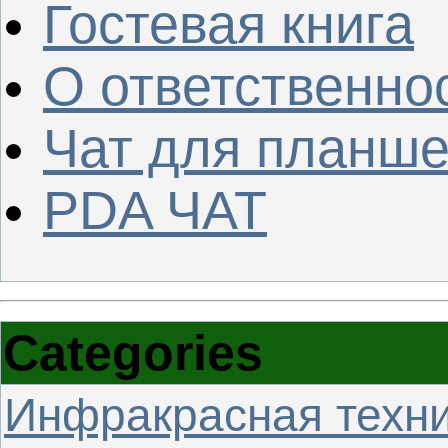
Гостевая книга
О ответственно
Чат для планше
PDA ЧАТ
Categories
Инфракрасная техн