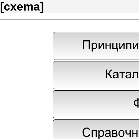
[
cxema
]