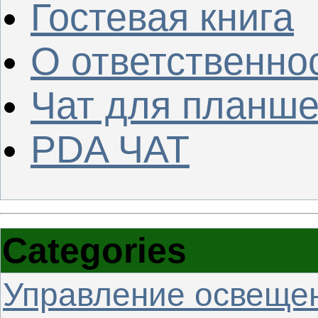
Гостевая книга
О ответственно
Чат для планше
PDA ЧАТ
Categories
Управление освеще