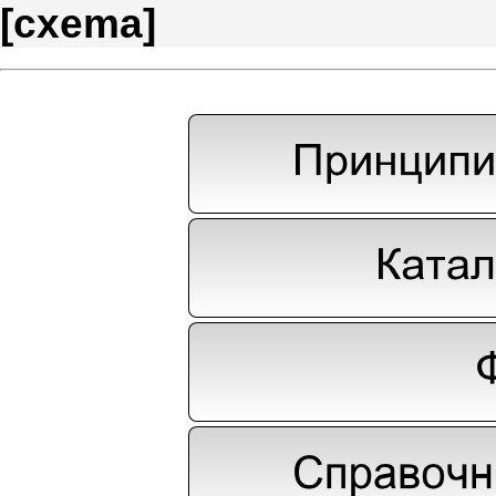
[
cxema
]