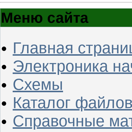
Меню сайта
Главная страни
Электроника н
Схемы
Каталог файло
Справочные ма