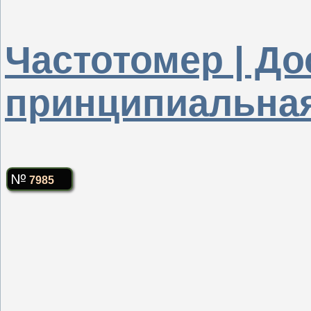
Частотомер | Д
принципиальная
7985