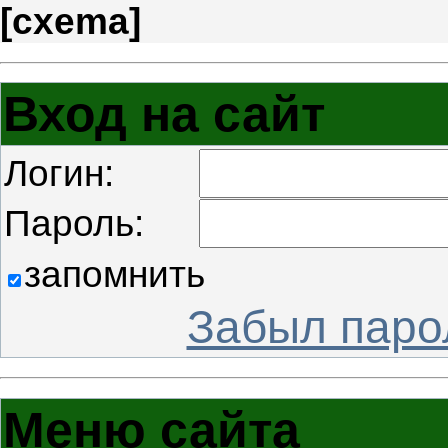
[
cxema
]
Вход на сайт
Логин:
Пароль:
запомнить
Забыл паро
Меню сайта