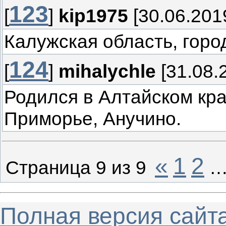
123
[
]
kip1975
[30.06.2019
Калужская область, горо
124
[
]
mihalychle
[31.08.
Родился в Алтайском кра
Приморье, Анучино.
«
1
2
Страница
9
из
9
Полная версия сайт