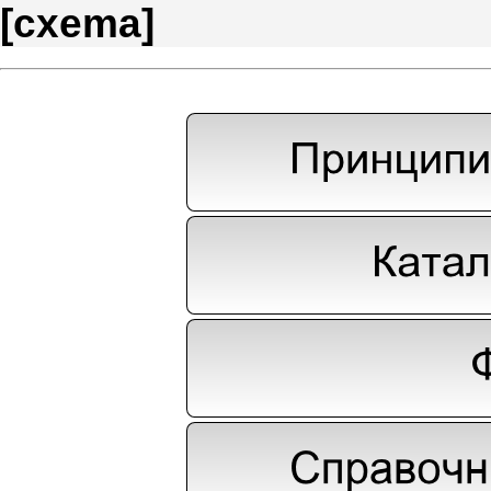
[
cxema
]