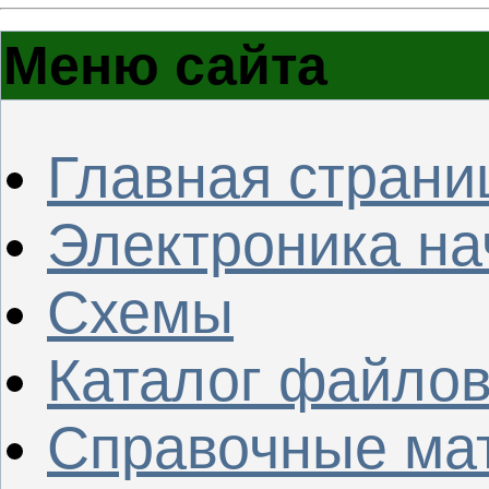
Меню сайта
Главная страни
Электроника н
Схемы
Каталог файло
Справочные ма