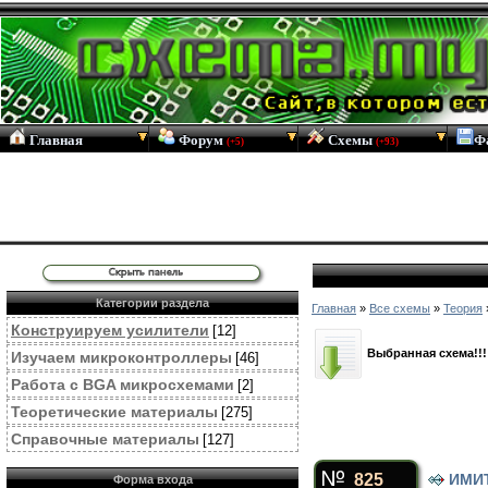
Главная
Форум
Схемы
Ф
(+5)
(+93)
Категории раздела
Главная
»
Все схемы
»
Теория
Конструируем усилители
[12]
Выбранная схема!!!
Изучаем микроконтроллеры
[46]
Работа с BGA микросхемами
[2]
Теоретические материалы
[275]
Справочные материалы
[127]
825
ИМИ
Форма входа