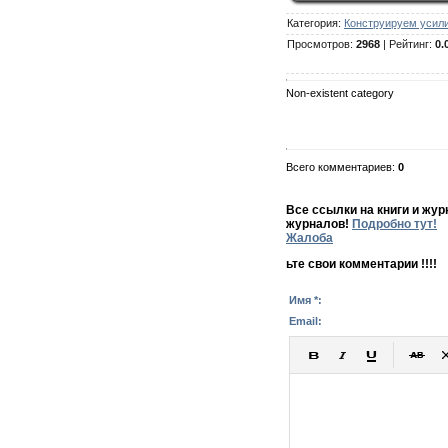
Категория
:
Конструируем усил
Просмотров
:
2968
|
Рейтинг
:
0.
Non-existent category
Всего комментариев
:
0
Все ссылки на книги и жу
журналов!
Подробно тут!
Жалоба
ьте свои комментарии !!!!
Имя *:
Email: