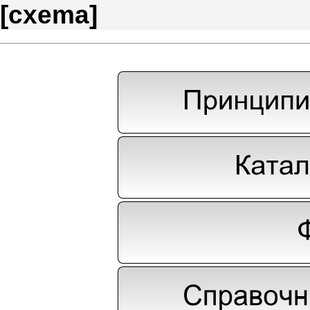
[
cxema
]