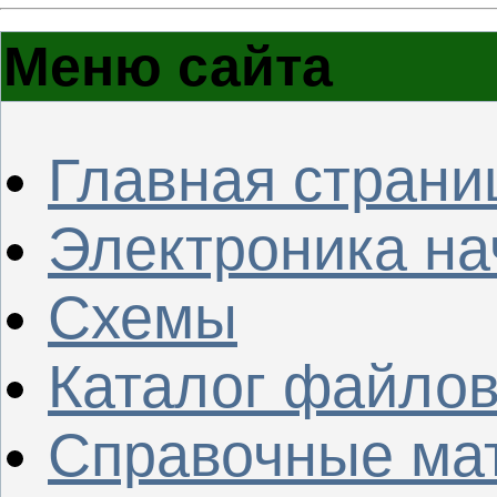
Меню сайта
Главная страни
Электроника н
Схемы
Каталог файло
Справочные ма