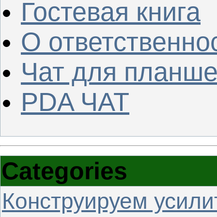
Гостевая книга
О ответственно
Чат для планше
PDA ЧАТ
Categories
Конструируем усили