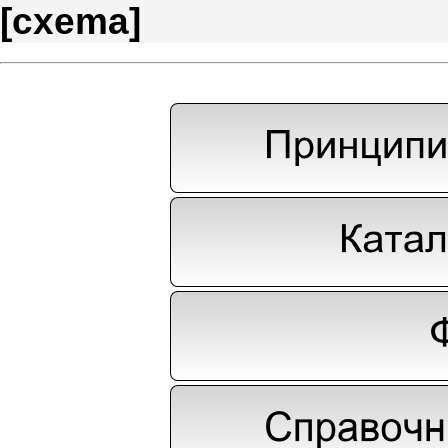
[
cxema
]