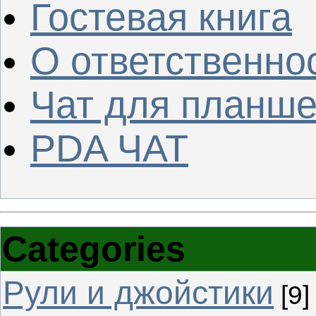
Гостевая книга
О ответственно
Чат для планше
PDA ЧАТ
Categories
Рули и джойстики
[9]