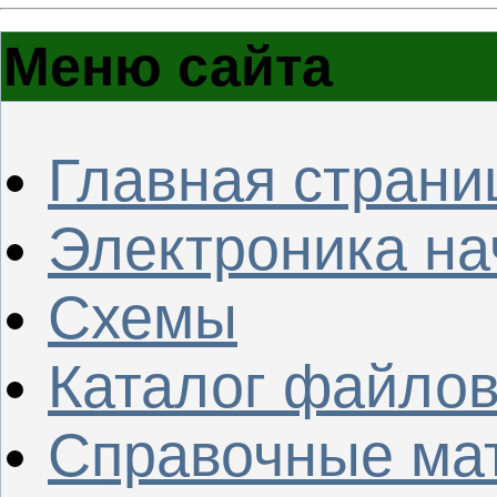
Меню сайта
Главная страни
Электроника н
Схемы
Каталог файло
Справочные ма