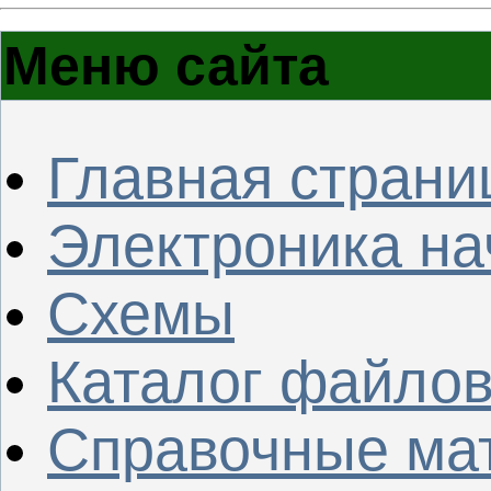
Меню сайта
Главная страни
Электроника н
Схемы
Каталог файло
Справочные ма