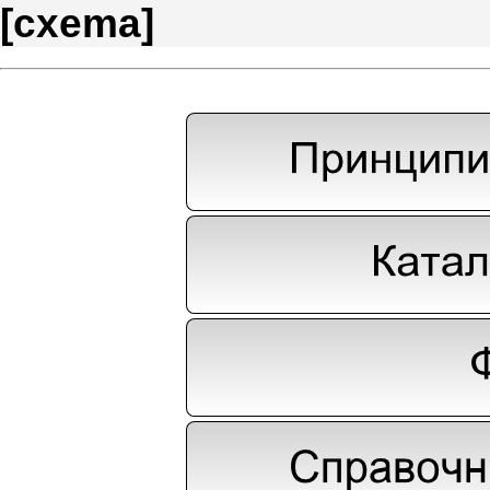
[
cxema
]