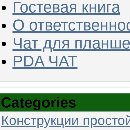
Гостевая книга
О ответственно
Чат для планше
PDA ЧАТ
Categories
Конструкции просто