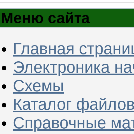
Меню сайта
Главная страни
Электроника н
Схемы
Каталог файло
Справочные ма