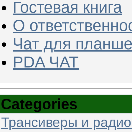
Гостевая книга
О ответственно
Чат для планше
PDA ЧАТ
Categories
Трансиверы и радио