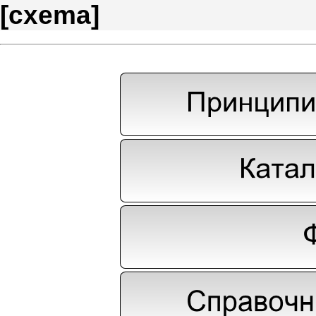
[
cxema
]