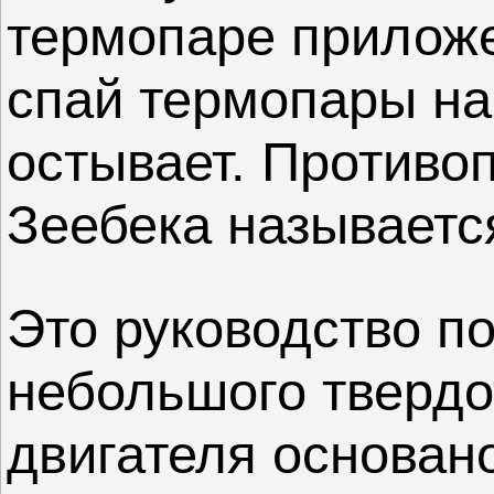
термопаре приложе
спай термопары наг
остывает. Противо
Зеебека называетс
Это руководство п
небольшого тверд
двигателя основан