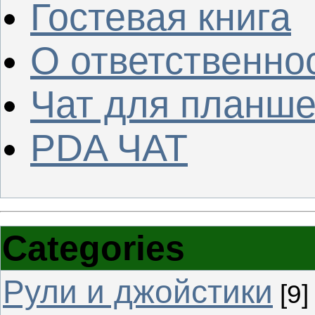
Гостевая книга
О ответственно
Чат для планше
PDA ЧАТ
Categories
Рули и джойстики
[9]