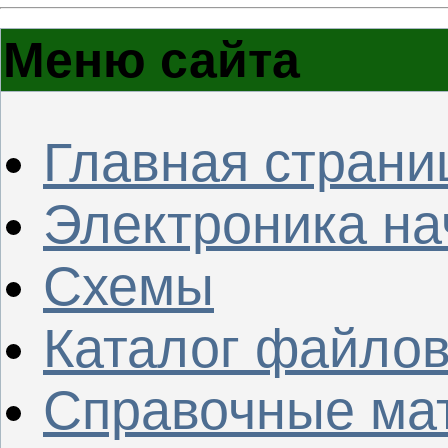
Меню сайта
Главная страни
Электроника н
Схемы
Каталог файло
Справочные ма