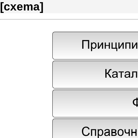
[
cxema
]