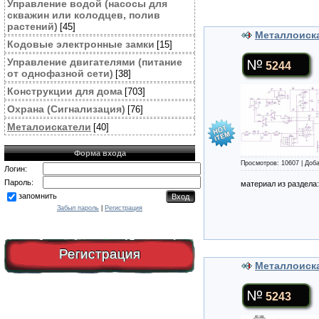
Управление водой (насосы для
скважин или колодцев, полив
растений)
[45]
Металлоиска
Кодовые электронные замки
[15]
Управление двигателями (питание
5244
от однофазной сети)
[38]
Конструкции для дома
[703]
Охрана (Сигнализация)
[76]
Металоискатели
[40]
Форма входа
Просмотров: 10607 | Доб
Логин:
Пароль:
материал из раздела
запомнить
Забыл пароль
|
Регистрация
Регистрация
Металлоиск
5243