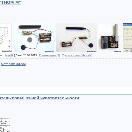
 "ГНОМ-М"
вил:
brys99
| Дата:
23.02.2013
|
Комментарии (3)
|
Удалить схему(Жалоба)
:
Металоискатели
атель повышенной чувствительности