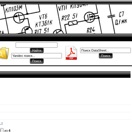
 »
из
4