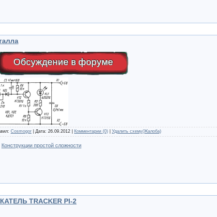
талла
Обсуждение в форуме
авил:
Cosmogor
| Дата:
26.09.2012
|
Комментарии (0)
|
Удалить схему(Жалоба)
:
Конструкции простой сложности
АТЕЛЬ TRACKER PI-2