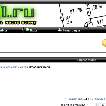
айлы
Вход
Регистрация
Каталог статей
кции для дома и дачи
»
Металоискатели
« Предыдущая
1
2
3
4
Следующая
Перейти на страницу: