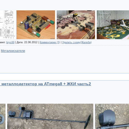
авил:
brys99
| Дата:
22.06.2012
|
Комментарии (3)
|
Удалить схему(Жалоба)
:
Металоискатели
металлодетектор на ATmega8 + ЖКИ часть2