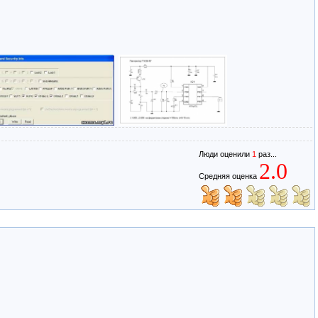
Люди оценили
1
раз...
2.0
Средняя оценка