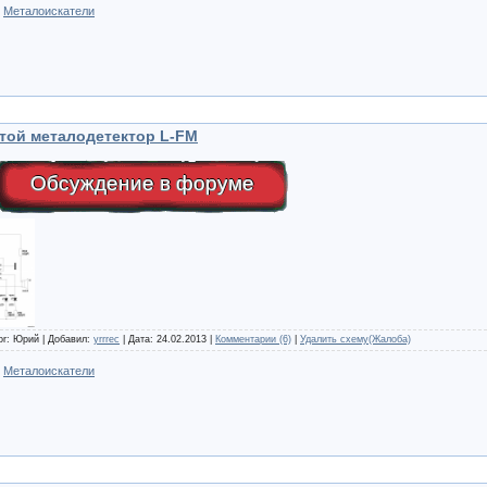
:
Металоискатели
той металодетектор L-FM
Обсуждение в форуме
or: Юрий | Добавил:
yrrrec
| Дата:
24.02.2013
|
Комментарии (6)
|
Удалить схему(Жалоба)
:
Металоискатели