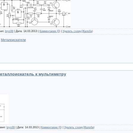
вил:
brys99
| Дата:
14.03.2013
|
Комментарии (0)
|
Удалить схему(Жалоба)
:
Металоискатели
еталлоискатель к мультиметру
авил:
brys99
| Дата:
14.03.2013
|
Комментарии (0)
|
Удалить схему(Жалоба)