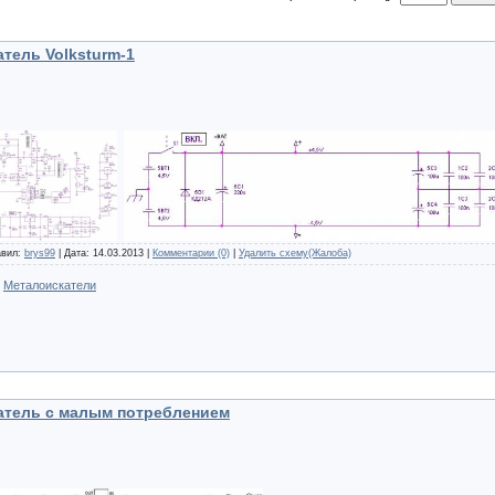
тель Volksturm-1
авил:
brys99
| Дата:
14.03.2013
|
Комментарии (0)
|
Удалить схему(Жалоба)
:
Металоискатели
атель с малым потреблением