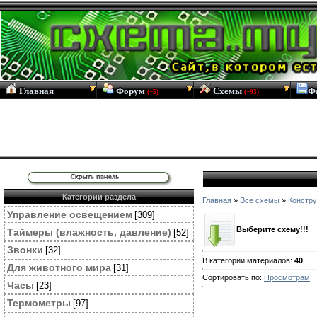
Главная
Форум
Схемы
Ф
(+5)
(+93)
Категории раздела
Главная
»
Все схемы
»
Констру
Управление освещением
[309]
Выберите схему!!!
Таймеры (влажность, давление)
[52]
Звонки
[32]
В категории материалов
:
40
Для животного мира
[31]
Сортировать по
:
Просмотрам
Часы
[23]
Термометры
[97]