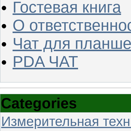
Гостевая книга
О ответственно
Чат для планше
PDA ЧАТ
Categories
Измерительная техн