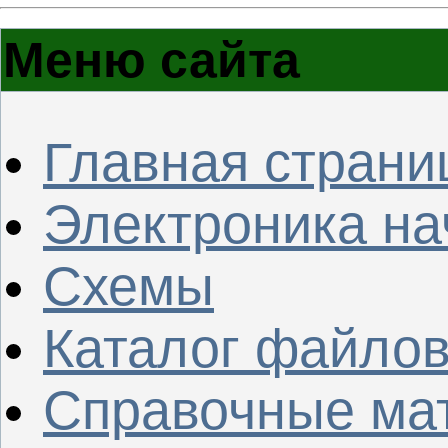
Меню сайта
Главная страни
Электроника н
Схемы
Каталог файло
Справочные ма