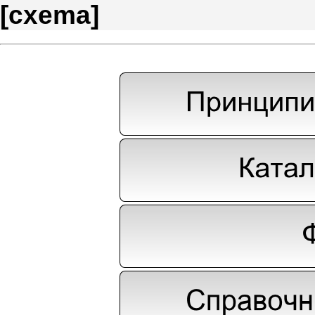
[
cxema
]