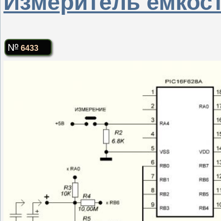
Измеритель емкост
6433