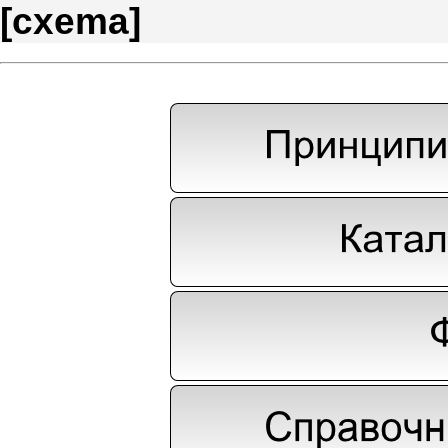
[
cxema
]