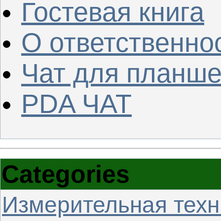
Гостевая книга
О ответственно
Чат для планше
PDA ЧАТ
Categories
Измерительная техн