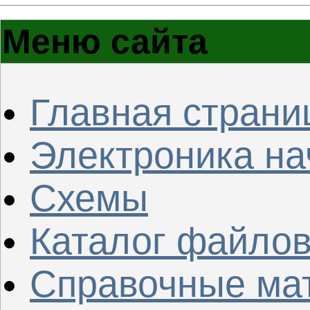
Меню сайта
Главная страни
Электроника н
Схемы
Каталог файло
Справочные ма