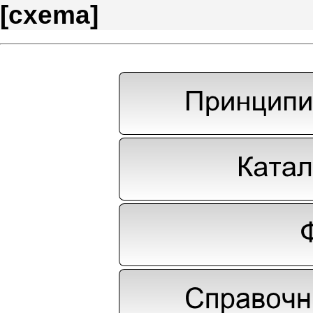
[
cxema
]