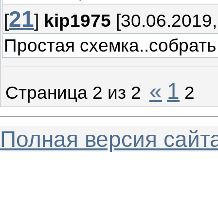
21
[
]
kip1975
[30.06.2019,
Простая схемка..собрать
«
1
Страница
2
из
2
2
Полная версия сайт