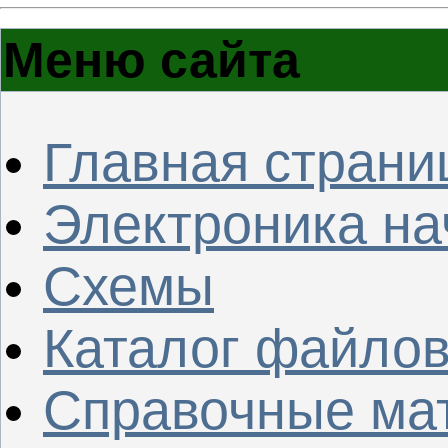
Меню сайта
Главная страни
Электроника н
Схемы
Каталог файло
Справочные ма