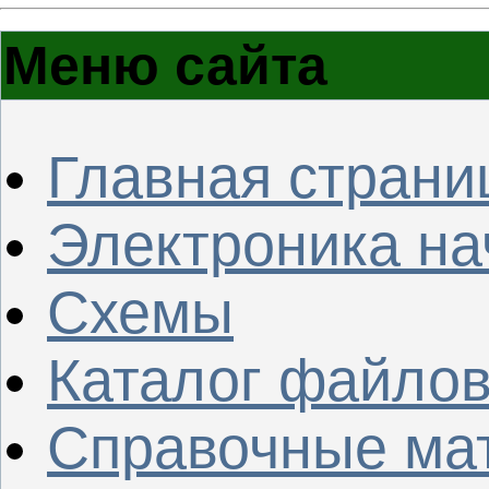
Меню сайта
Главная страни
Электроника н
Схемы
Каталог файло
Справочные ма