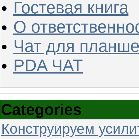
Гостевая книга
О ответственно
Чат для планше
PDA ЧАТ
Categories
Конструируем усили