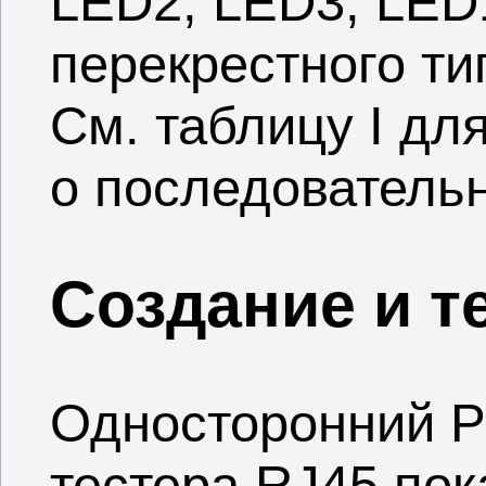
LED2, LED3, LED
перекрестного ти
См. таблицу I д
о последовательн
Создание и т
Односторонний P
тестера RJ45 пока