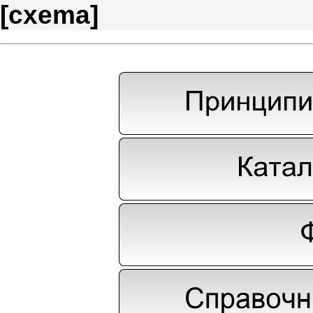
[
cxema
]